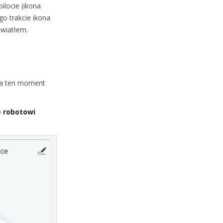
ilocie (ikona
o trakcie ikona
światłem.
 na ten moment
 robotowi