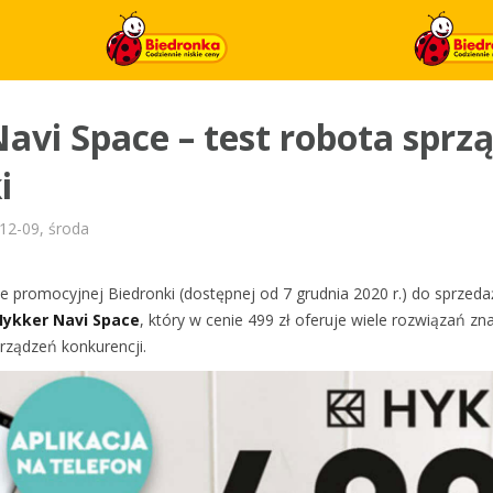
avi Space – test robota sprz
i
12-09, środa
 promocyjnej Biedronki (dostępnej od 7 grudnia 2020 r.) do sprzeda
Hykker Navi Space
, który w cenie 499 zł oferuje wiele rozwiązań zn
urządzeń konkurencji.