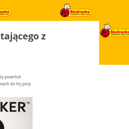
ątającego z
ży powrócił
anych do tej pory