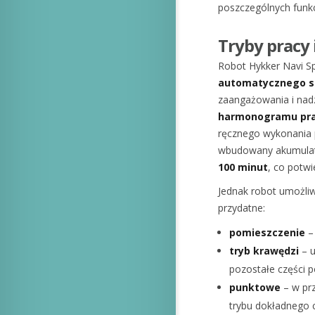
poszczególnych funkc
Tryby pracy
Robot Hykker Navi S
automatycznego s
zaangażowania i nadzo
harmonogramu pr
ręcznego wykonania 
wbudowany akumulato
100 minut
, co potwi
Jednak robot umożliw
przydatne:
pomieszczenie
– 
tryb krawędzi
– u
pozostałe części 
punktowe
– w pr
trybu dokładnego c