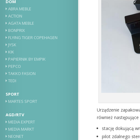
DOM
ABRA MEBLE
ACTION
AGATA MEBLE
BONPRIX
FLYING TIGER COPEHAGEN
JYSK
KIK
PAPIERNIK BY EMPIK
PEPCO
TAKKO FASION
TEDI
SPORT
MARTES SPORT
Urządzenie zapakowa
AGD/RTV
również następujące 
MEDIA EXPERT
stację dokującą wr
MEDIA MARKT
NEONET
pilot zdalnego ste