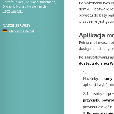
Carrefour, Real, Kaufland, Rossmann,
Po wykonaniu tych cz
Drogerie Natura i wiele innych.
domku) i pozwolić ro
Czytaj więcej…
powrotu do bazy będz
Urządzenie jest goto
NASZE SERWISY
alleprospekte.net
Aplikacja mo
Pełnia możliwości ro
dostępna jest jedyni
Po zainstalowaniu apl
dostępu do sieci Wi
Naciśnięcie
ikony 
aplikacji i wybór 
Naciśnięcie i pr
przycisku powro
powinna zacząć mi
Potwierdzenie