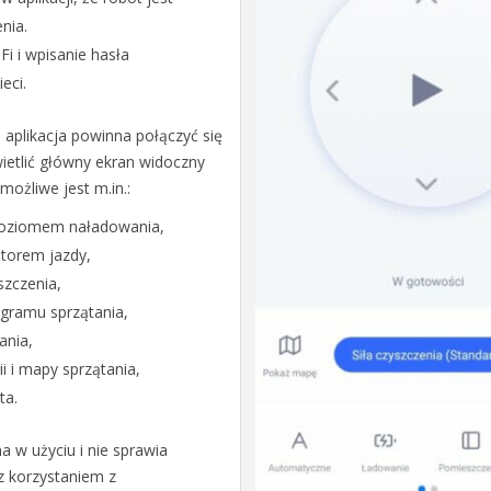
nia.
Fi i wpisanie hasła
eci.
 aplikacja powinna połączyć się
ietlić główny ekran widoczny
 możliwe jest m.in.:
poziomem naładowania,
 torem jazdy,
szczenia,
gramu sprzątania,
ania,
i i mapy sprzątania,
ta.
a w użyciu i nie sprawia
 korzystaniem z