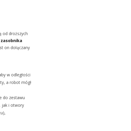
ą od droższych
 zasobnika
st on dołączany
aby w odległości
oty, a robot mógł
e do zestawu
 jak i otwory
u),