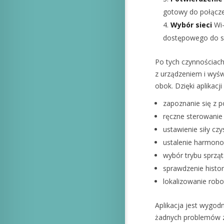
gotowy do połącze
Wybór sieci
Wi-
dostępowego do si
Po tych czynnościach
z urządzeniem i wyśw
obok. Dzięki aplikacji
zapoznanie się z 
ręczne sterowanie
ustawienie siły czy
ustalenie harmono
wybór trybu sprząt
sprawdzenie histori
lokalizowanie robo
Aplikacja jest wygodn
żadnych problemów z