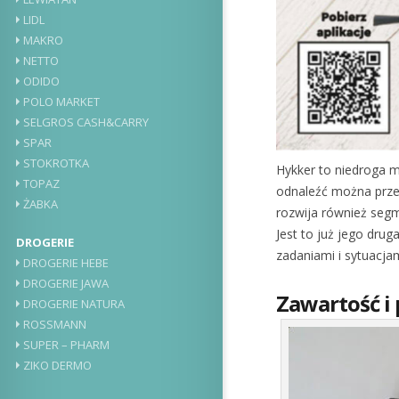
LIDL
MAKRO
NETTO
ODIDO
POLO MARKET
SELGROS CASH&CARRY
SPAR
STOKROTKA
Hykker to niedroga ma
TOPAZ
odnaleźć można prze
ŻABKA
rozwija również seg
Jest to już jego drug
DROGERIE
zadaniami i sytuacja
DROGERIE HEBE
DROGERIE JAWA
Zawartość i
DROGERIE NATURA
ROSSMANN
SUPER – PHARM
ZIKO DERMO