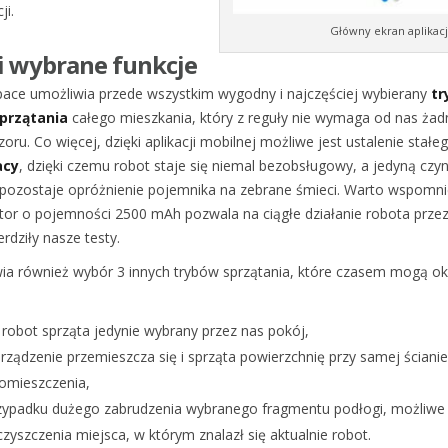
ji.
Główny ekran aplikacj
 i wybrane funkcje
pace umożliwia przede wszystkim wygodny i najczęściej wybierany
tr
przątania
całego mieszkania, który z reguły nie wymaga od nas ża
ru. Co więcej, dzięki aplikacji mobilnej możliwe jest ustalenie stałe
acy
, dzięki czemu robot staje się niemal bezobsługowy, a jedyną czy
pozostaje opróżnienie pojemnika na zebrane śmieci. Warto wspomni
r o pojemności 2500 mAh pozwala na ciągłe działanie robota prze
erdziły nasze testy.
ia również wybór 3 innych trybów sprzątania, które czasem mogą ok
robot sprząta jedynie wybrany przez nas pokój,
rządzenie przemieszcza się i sprząta powierzchnię przy samej ścianie
pomieszczenia,
zypadku dużego zabrudzenia wybranego fragmentu podłogi, możliwe 
zyszczenia miejsca, w którym znalazł się aktualnie robot.