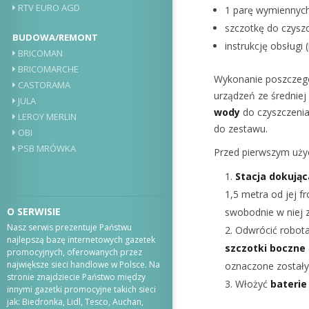
RTV EURO AGD
1 parę wymiennych
szczotkę do czyszc
BUDOWA/REMONT
instrukcję obsługi
BRICOMAN
BRICOMARCHE
Wykonanie poszczegól
CASTORAMA
urządzeń ze średniej 
JULA
wody
do czyszczenia
LEROY MERLIN
do zestawu.
OBI
PSB MRÓWKA
Przed pierwszym uży
Stacja dokując
1,5 metra od jej f
O SERWISIE
swobodnie w niej 
Nasz serwis prezentuje Państwu
Odwrócić robota
najlepszą bazę internetowych gazetek
szczotki boczne
promocyjnych, oferowanych przez
największe sieci handlowe w Polsce. Na
oznaczone zostały 
stronie znajdziecie Państwo między
Włożyć
baterie
innymi gazetki promocyjne takich sieci
jak: Biedronka, Lidl, Tesco, Auchan,