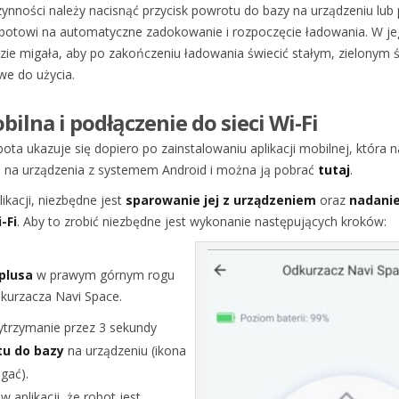
ynności należy nacisnąć przycisk powrotu do bazy na urządzeniu lub p
botowi na automatyczne zadokowanie i rozpoczęcie ładowania. W jeg
ie migała, aby po zakończeniu ładowania świecić stałym, zielonym 
we do użycia.
bilna i podłączenie do sieci Wi-Fi
bota ukazuje się dopiero po zainstalowaniu aplikacji mobilnej, która
e na urządzenia z systemem Android i można ją pobrać
tutaj
.
ikacji, niezbędne jest
sparowanie jej z urządzeniem
oraz
nadanie
-Fi
. Aby to zrobić niezbędne jest wykonanie następujących kroków:
plusa
w prawym górnym rogu
odkurzacza Navi Space.
zytrzymanie przez 3 sekundy
tu do bazy
na urządzeniu (ikona
gać).
w aplikacji, że robot jest