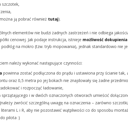
 szczotek,
zenia,
 (można ją pobrać również
tutaj
).
nych elementów nie budzi żadnych zastrzeżeń i nie odbiega jakości
półki cenowej. Jak podaje instrukcja, istnieje
możliwość dokupienia
 podłóg na mokro (tzw. tryb mopowania), jednak standardowo nie je
ciem należy wykonać następujące czynności:
a
powinna zostać podłączona do prądu i ustawiona przy ścianie tak, 
rontu oraz 0,5 metra po jej bokach nie znajdowały się żadne przedmi
zadokować i rozpocząć ładowanie,
 sprzątającego i w dwóch oznaczonych otworach umieścić dołączon
(należy zwrócić szczególną uwagę na oznaczenia – zarówno szczotki,
literami L i R, aby nie pozostawić wątpliwości co do sposobu montaż
do pilota :)