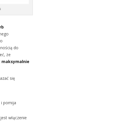
i
yb
dnego
go
nnością do
eć, że
z
maksymalnie
azać się
 i pomija
jest włączenie