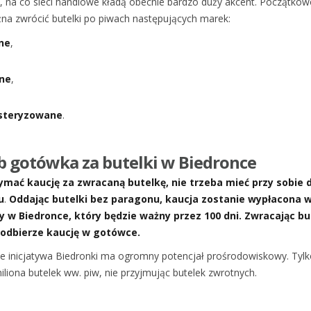
 na co sieci handlowe kładą obecnie bardzo duży akcent. Początkow
na zwrócić butelki po piwach następujących marek:
ne
,
łne
,
asteryzowane
.
b gotówka za butelki w Biedronce
ymać kaucję za zwracaną butelkę, nie trzeba mieć przy sobi
u
.
Oddając butelki bez paragonu, kaucja zostanie wypłacona 
 w Biedronce, który będzie ważny przez 100 dni. Zwracając but
 odbierze kaucję w gotówce.
że inicjatywa Biedronki ma ogromny potencjał prośrodowiskowy. Tyl
iliona butelek ww. piw, nie przyjmując butelek zwrotnych.