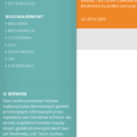
beauty. Tym razem zawitała 
RTV EURO AGD
Biedronka by podbić serca jej k
klientów. Kilka...
BUDOWA/REMONT
22 LIPCA 2026
BRICOMAN
BRICOMARCHE
CASTORAMA
JULA
LEROY MERLIN
OBI
PSB MRÓWKA
O SERWISIE
Nasz serwis prezentuje Państwu
najlepszą bazę internetowych gazetek
promocyjnych, oferowanych przez
największe sieci handlowe w Polsce. Na
stronie znajdziecie Państwo między
innymi gazetki promocyjne takich sieci
jak: Biedronka, Lidl, Tesco, Auchan,