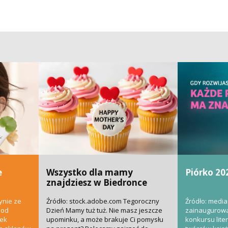
e
Wszystko dla mamy
Piórko 20
znajdziesz w Biedronce
ynie ze
Źródło: stock.adobe.com Tegoroczny
Źródło: media
 od
Dzień Mamy tuż tuż. Nie masz jeszcze
zainaugurowa
nek
upominku, a może brakuje Ci pomysłu
konkursu liter