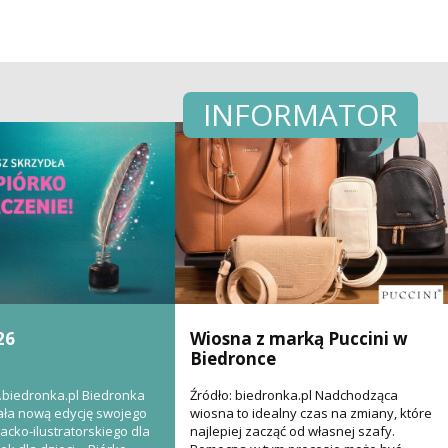
INFORMATOR
26
Wiosna z marką Puccini w
Biedronce
.biedronka.pl Biedronka
Źródło: biedronka.pl Nadchodząca
ła nową edycję swojego
wiosna to idealny czas na zmiany, które
acko-ilustratorskiego dla
najlepiej zacząć od własnej szafy.