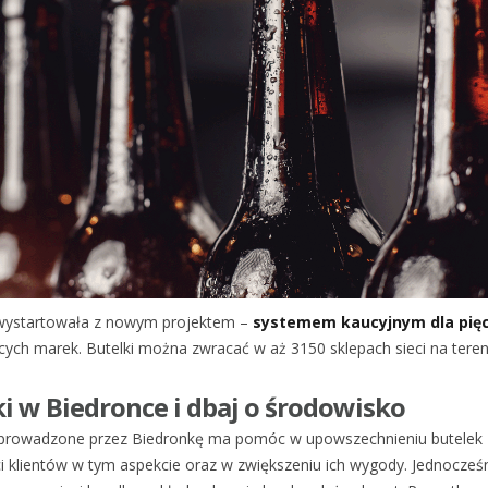
e wystartowała z nowym projektem –
systemem kaucyjnym dla pięc
ych marek. Butelki można zwracać w aż 3150 sklepach sieci na tereni
i w Biedronce i dbaj o środowisko
rowadzone przez Biedronkę ma pomóc w upowszechnieniu butelek 
 klientów w tym aspekcie oraz w zwiększeniu ich wygody. Jednocze