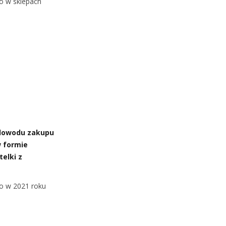
o w sklepach
e dowodu zakupu
w formie
elki z
ko w 2021 roku