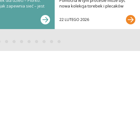
k dla dzieci – Piórko.
Pomocna w tym procesie może być
jak zapewnia sieć – jest
nowa kolekcja torebek i plecaków
renomowanej polskiej...
22 LUTEGO 2026