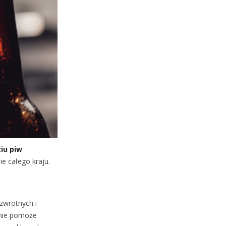
iu piw
e całego kraju.
zwrotnych i
śnie pomoże