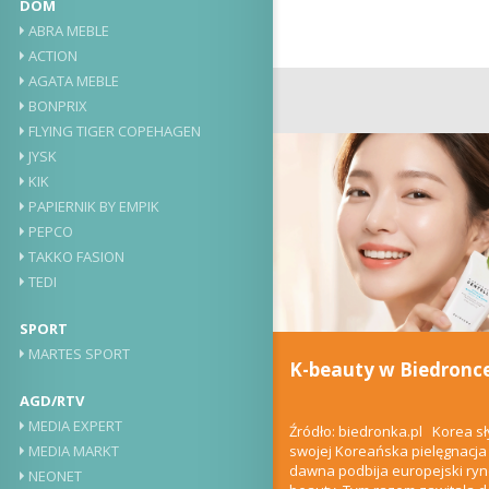
DOM
ABRA MEBLE
ACTION
AGATA MEBLE
BONPRIX
FLYING TIGER COPEHAGEN
JYSK
KIK
PAPIERNIK BY EMPIK
PEPCO
TAKKO FASION
TEDI
SPORT
MARTES SPORT
K-beauty w Biedronc
AGD/RTV
MEDIA EXPERT
Źródło: biedronka.pl Korea sł
swojej Koreańska pielęgnacja
MEDIA MARKT
dawna podbija europejski ry
NEONET