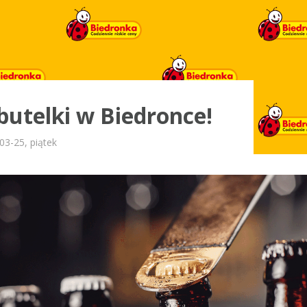
butelki w Biedronce!
03-25, piątek