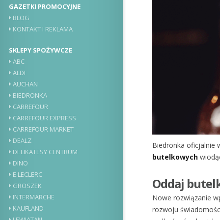
GAZETKI PROMOCYJNE
BLOG
KONTAKT I REKLAMA
SKLEPY SPOŻYWCZE
ABC
ALDI
AUCHAN
BIEDRONKA
CARREFOUR
CARREFOUR EXPRESS
CARREFOUR MARKET
DEALZ
Biedronka oficjalni
DELIKATESY CENTRUM
butelkowych
wiodąc
DINO
E.LECLERC
Oddaj butelk
GROSZEK
INTERMARCHE
Nowe rozwiązanie wp
KAUFLAND
rozwoju świadomości
LEWIATAN