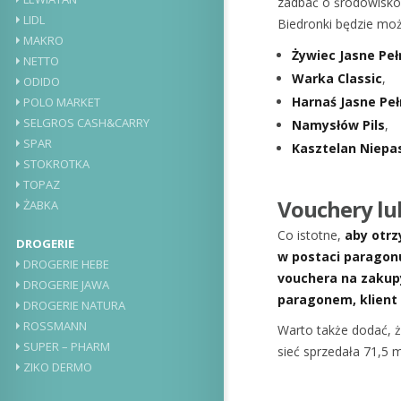
zadbać o środowisko,
LIDL
Biedronki będzie moż
MAKRO
Żywiec Jasne Peł
NETTO
Warka Classic
,
ODIDO
Harnaś Jasne Pe
POLO MARKET
SELGROS CASH&CARRY
Namysłów Pils
,
SPAR
Kasztelan Niep
STOKROTKA
TOPAZ
Vouchery lu
ŻABKA
Co istotne,
aby otrz
DROGERIE
w postaci paragon
DROGERIE HEBE
vouchera na zakupy
DROGERIE JAWA
paragonem, klient
DROGERIE NATURA
ROSSMANN
Warto także dodać, 
SUPER – PHARM
sieć sprzedała 71,5 m
ZIKO DERMO