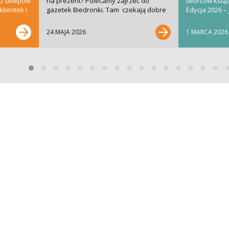
do sklepów
na prezent? Polecamy zajrzeć do
twórców książe
lientek i
gazetek Biedronki. Tam czekają dobre
Edycja 2026 – 
pomysły i super...
bardziej...
24 MAJA 2026
1 MARCA 2026