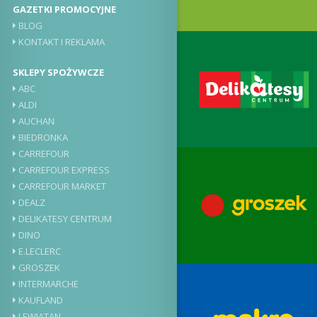
GAZETKI PROMOCYJNE
BLOG
KONTAKT I REKLAMA
SKLEPY SPOŻYWCZE
ABC
ALDI
AUCHAN
BIEDRONKA
CARREFOUR
CARREFOUR EXPRESS
CARREFOUR MARKET
DEALZ
DELIKATESY CENTRUM
DINO
E.LECLERC
GROSZEK
INTERMARCHE
KAUFLAND
LEWIATAN