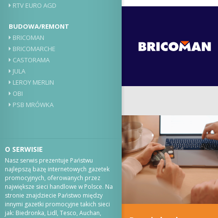
RTV EURO AGD
BUDOWA/REMONT
BRICOMAN
BRICOMARCHE
CASTORAMA
JULA
LEROY MERLIN
OBI
PSB MRÓWKA
O SERWISIE
Nasz serwis prezentuje Państwu
najlepszą bazę internetowych gazetek
promocyjnych, oferowanych przez
największe sieci handlowe w Polsce. Na
stronie znajdziecie Państwo między
innymi gazetki promocyjne takich sieci
jak: Biedronka, Lidl, Tesco, Auchan,