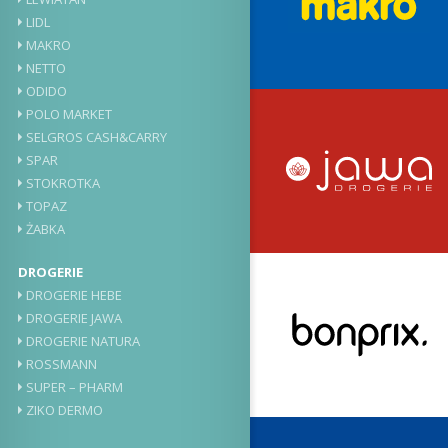
LIDL
MAKRO
NETTO
ODIDO
POLO MARKET
SELGROS CASH&CARRY
SPAR
STOKROTKA
TOPAZ
ŻABKA
DROGERIE
DROGERIE HEBE
DROGERIE JAWA
DROGERIE NATURA
ROSSMANN
SUPER – PHARM
ZIKO DERMO