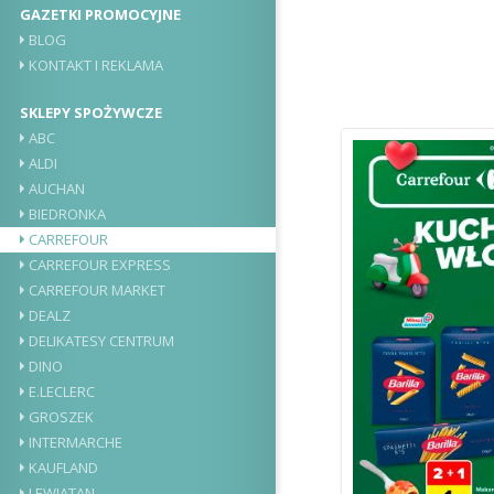
GAZETKI PROMOCYJNE
BLOG
KONTAKT I REKLAMA
SKLEPY SPOŻYWCZE
ABC
ALDI
AUCHAN
BIEDRONKA
CARREFOUR
CARREFOUR EXPRESS
CARREFOUR MARKET
DEALZ
DELIKATESY CENTRUM
DINO
E.LECLERC
GROSZEK
INTERMARCHE
KAUFLAND
LEWIATAN