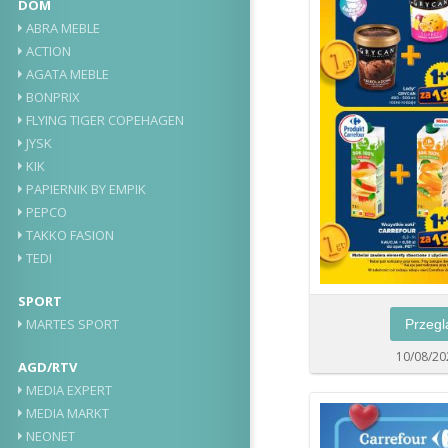
DOM
ABRA MEBLE
ACTION
AGATA MEBLE
BONPRIX
FLYING TIGER COPEHAGEN
JYSK
KIK
PAPIERNIK BY EMPIK
PEPCO
TAKKO FASION
TEDI
SPORT
MARTES SPORT
Przegl
10/08/20
AGD/RTV
MEDIA EXPERT
MEDIA MARKT
NEONET