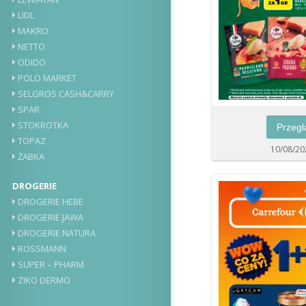
LIDL
MAKRO
NETTO
ODIDO
POLO MARKET
SELGROS CASH&CARRY
SPAR
STOKROTKA
Przegl
TOPAZ
10/08/20
ŻABKA
DROGERIE
DROGERIE HEBE
DROGERIE JAWA
DROGERIE NATURA
ROSSMANN
SUPER – PHARM
ZIKO DERMO