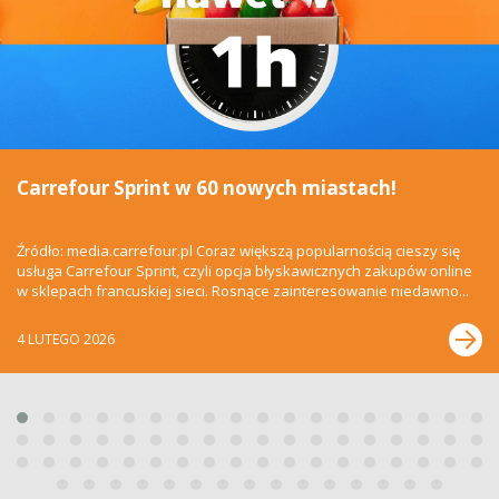
Carrefour Sprint w 60 nowych miastach!
Źródło: media.carrefour.pl Coraz większą popularnością cieszy się
usługa Carrefour Sprint, czyli opcja błyskawicznych zakupów online
w sklepach francuskiej sieci. Rosnące zainteresowanie niedawno...
4 LUTEGO 2026