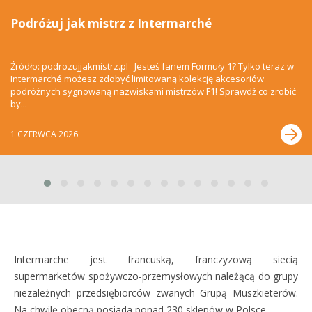
Podróżuj jak mistrz z Intermarché
Źródło: podrozujjakmistrz.pl Jesteś fanem Formuły 1? Tylko teraz w
Intermarché możesz zdobyć limitowaną kolekcję akcesoriów
podróżnych sygnowaną nazwiskami mistrzów F1! Sprawdź co zrobić
by...
1 CZERWCA 2026
Intermarche jest francuską, franczyzową siecią
supermarketów spożywczo-przemysłowych należącą do grupy
niezależnych przedsiębiorców zwanych Grupą Muszkieterów.
Na chwilę obecną posiada ponad 230 sklepów w Polsce.