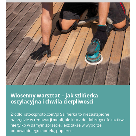
Wiosenny warsztat – jak szlifierka
oscylacyjna i chwila cierpliwości
przywracają blask Twoim ulubionym
przedmiotom?
Źródło: istockphoto.com/pl Szlifierka to niezastąpione
narzędzie w renowacji mebli, ale klucz do dobrego efektu tkwi
nie tylko w samym sprzęcie, lecz także w wyborze
odpowiedniego modelu, papieru...