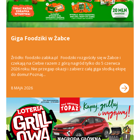
Giga Foodziki w Żabce
Źródło: foodziki-zabka.pl Foodziki rozgościły się w Żabce i
czekają na Ciebie razem z górą nagród tylko do 5 czerwca
2026 roku. Nie przegap okazji i zabierz całą giga słodką ekipę
do domu! Poznaj...
8 MAJA 2026