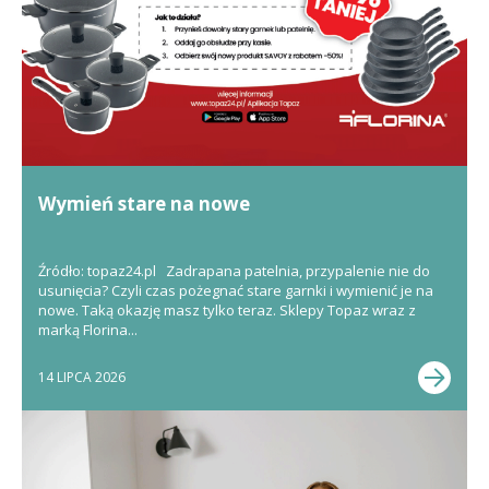
Wymień stare na nowe
Źródło: topaz24.pl Zadrapana patelnia, przypalenie nie do
usunięcia? Czyli czas pożegnać stare garnki i wymienić je na
nowe. Taką okazję masz tylko teraz. Sklepy Topaz wraz z
marką Florina...
14 LIPCA 2026