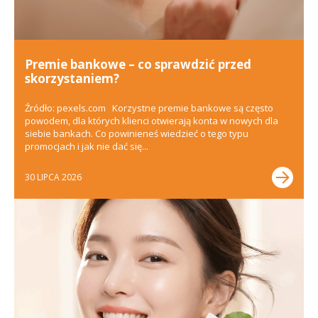
Premie bankowe – co sprawdzić przed
skorzystaniem?
Źródło: pexels.com Korzystne premie bankowe są często
powodem, dla których klienci otwierają konta w nowych dla
siebie bankach. Co powinieneś wiedzieć o tego typu
promocjach i jak nie dać się...
30 LIPCA 2026