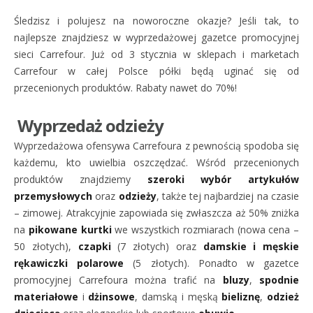
Śledzisz i polujesz na noworoczne okazje? Jeśli tak, to
najlepsze znajdziesz w wyprzedażowej gazetce promocyjnej
sieci Carrefour. Już od 3 stycznia w sklepach i marketach
Carrefour w całej Polsce półki będą uginać się od
przecenionych produktów. Rabaty nawet do 70%!
Wyprzedaż odzieży
Wyprzedażowa ofensywa Carrefoura z pewnością spodoba się
każdemu, kto uwielbia oszczędzać. Wśród przecenionych
produktów znajdziemy
szeroki wybór artykułów
przemysłowych
oraz
odzieży
, także tej najbardziej na czasie
– zimowej. Atrakcyjnie zapowiada się zwłaszcza aż 50% zniżka
na
pikowane kurtki
we wszystkich rozmiarach (nowa cena –
50 złotych),
czapki
(7 złotych) oraz
damskie i męskie
rękawiczki polarowe
(5 złotych). Ponadto w gazetce
promocyjnej Carrefoura można trafić na
bluzy
,
spodnie
materiałowe
i
dżinsowe
, damską i męską
bieliznę
,
odzież