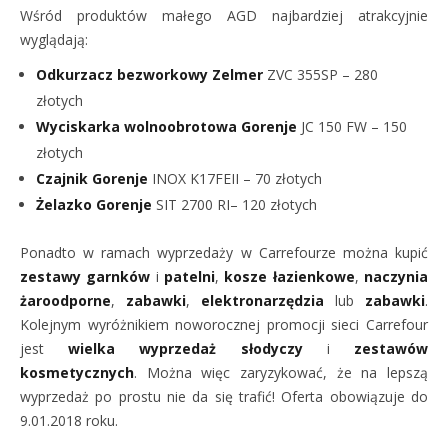
Wśród produktów małego AGD najbardziej atrakcyjnie
wyglądają:
Odkurzacz bezworkowy Zelmer
ZVC 355SP – 280
złotych
Wyciskarka wolnoobrotowa Gorenje
JC 150 FW – 150
złotych
Czajnik Gorenje
INOX K17FEII
– 70 złotych
Żelazko Gorenje
SIT 2700 RI– 120 złotych
Ponadto w ramach wyprzedaży w Carrefourze można kupić
zestawy garnków
i
patelni
,
kosze łazienkowe
,
naczynia
żaroodporne
,
zabawki
,
elektronarzędzia
lub
zabawki
.
Kolejnym wyróżnikiem noworocznej promocji sieci Carrefour
jest
wielka wyprzedaż słodyczy
i
zestawów
kosmetycznych
. Można więc zaryzykować, że na lepszą
wyprzedaż po prostu nie da się trafić! Oferta obowiązuje do
9.01.2018 roku.