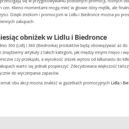
 prześcigają się w przygotowywaniu podobnych promocji, różnych ob
cen. Klienci momentami mogą mieć w głowie istny mętlik, ale finalni
zyści. Dzięki zniżkom i promocjom w Lidlu i Biedronce można po pros
ziennych zakupach.
iesiąc obniżek w Lidlu i Biedronce
nio 300 (Lidl) i 360 (Biedronka) produktów będą obowiązywać aż do 
 znajdziemy artykuły z takich kategorii, jak między innymi mięso i wę
niczne czy przekąski, a wysokość zniżek wynosi od kilkunastu do kilk
 zakupach warto się jednak pospieszyć. Zdecydowana większość tańs
ącznie do wyczerpania zapasów.
a temat obu akcji można znaleźć w gazetkach promocyjnych
Lidla
i
Bie