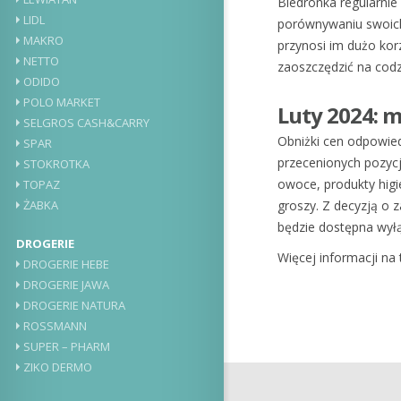
Biedronka regularnie
LIDL
porównywaniu swoich 
MAKRO
przynosi im dużo kor
NETTO
zaoszczędzić na cod
ODIDO
POLO MARKET
Luty 2024: m
SELGROS CASH&CARRY
Obniżki cen odpowied
SPAR
przecenionych pozycji
STOKROTKA
owoce, produkty higie
TOPAZ
groszy. Z decyzją o
ŻABKA
będzie dostępna wył
DROGERIE
Więcej informacji n
DROGERIE HEBE
DROGERIE JAWA
DROGERIE NATURA
ROSSMANN
SUPER – PHARM
ZIKO DERMO