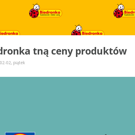
iedronka tną ceny produktów
02-02, piątek