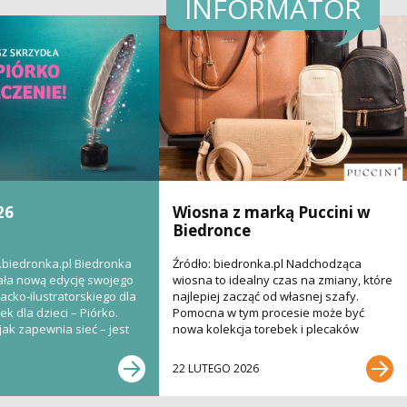
INFORMATOR
26
Wiosna z marką Puccini w
Biedronce
.biedronka.pl Biedronka
Źródło: biedronka.pl Nadchodząca
ła nową edycję swojego
wiosna to idealny czas na zmiany, które
acko-ilustratorskiego dla
najlepiej zacząć od własnej szafy.
k dla dzieci – Piórko.
Pomocna w tym procesie może być
jak zapewnia sieć – jest
nowa kolekcja torebek i plecaków
renomowanej polskiej...
22 LUTEGO 2026