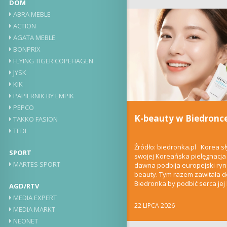
DOM
ABRA MEBLE
ACTION
AGATA MEBLE
BONPRIX
FLYING TIGER COPEHAGEN
JYSK
KIK
PAPIERNIK BY EMPIK
PEPCO
K-beauty w Biedronc
TAKKO FASION
TEDI
Źródło: biedronka.pl Korea sł
SPORT
swojej Koreańska pielęgnacja
MARTES SPORT
dawna podbija europejski ry
beauty. Tym razem zawitała 
Biedronka by podbić serca jej k
AGD/RTV
klientów. Kilka...
MEDIA EXPERT
22 LIPCA 2026
MEDIA MARKT
NEONET