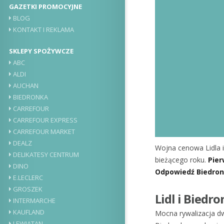
GAZETKI PROMOCYJNE
BLOG
KONTAKT I REKLAMA
SKLEPY SPOŻYWCZE
ABC
ALDI
AUCHAN
BIEDRONKA
CARREFOUR
CARREFOUR EXPRESS
CARREFOUR MARKET
DEALZ
Wojna cenowa Lidla i
DELIKATESY CENTRUM
bieżącego roku.
Pier
DINO
Odpowiedź Biedronk
E.LECLERC
GROSZEK
Lidl i Biedr
INTERMARCHE
KAUFLAND
Mocna rywalizacja dwó
LEWIATAN