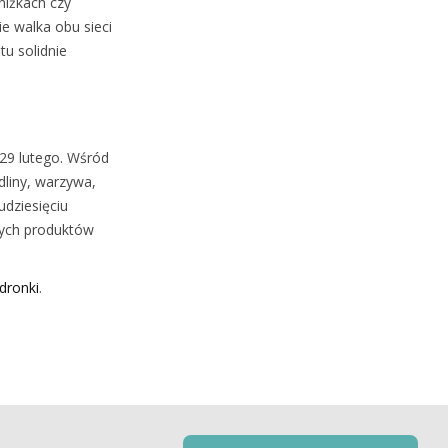
niżkach czy
e walka obu sieci
tu solidnie
29 lutego. Wśród
dliny, warzywa,
udziesięciu
zych produktów
dronki
.