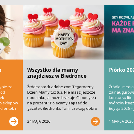
e
Wszystko dla mamy
Piórko 20
znajdziesz w Biedronce
ynie ze
Źródło: stock.adobe.com Tegoroczny
Źródło: media
 od
Dzień Mamy tuż tuż. Nie masz jeszcze
zainaugurowa
nek
upominku, a może brakuje Ci pomysłu
konkursu liter
do sklepów
na prezent? Polecamy zajrzeć do
twórców książe
lientek i
gazetek Biedronki. Tam czekają dobre
Edycja 2026 – 
pomysły i super...
bardziej...
24 MAJA 2026
1 MARCA 2026