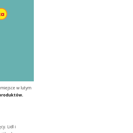
a miejsce w lutym
 produktów.
y. Lidl i