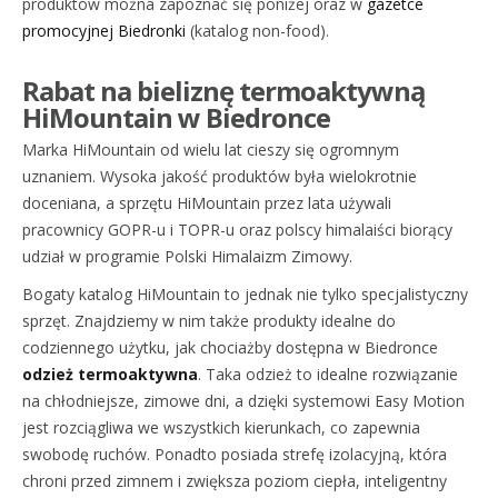
produktów można zapoznać się poniżej oraz w
gazetce
promocyjnej Biedronki
(katalog non-food).
Rabat na bieliznę termoaktywną
HiMountain w Biedronce
Marka HiMountain od wielu lat cieszy się ogromnym
uznaniem. Wysoka jakość produktów była wielokrotnie
doceniana, a sprzętu HiMountain przez lata używali
pracownicy GOPR-u i TOPR-u oraz polscy himalaiści biorący
udział w programie Polski Himalaizm Zimowy.
Bogaty katalog HiMountain to jednak nie tylko specjalistyczny
sprzęt. Znajdziemy w nim także produkty idealne do
codziennego użytku, jak chociażby dostępna w Biedronce
odzież termoaktywna
. Taka odzież to idealne rozwiązanie
na chłodniejsze, zimowe dni, a dzięki systemowi Easy Motion
jest rozciągliwa we wszystkich kierunkach, co zapewnia
swobodę ruchów. Ponadto posiada strefę izolacyjną, która
chroni przed zimnem i zwiększa poziom ciepła, inteligentny