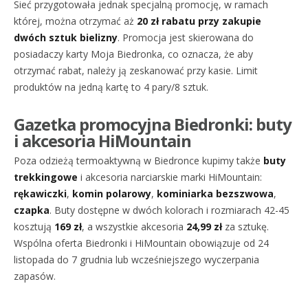
Sieć przygotowała jednak specjalną promocję, w ramach
której, można otrzymać aż
20 zł rabatu przy zakupie
dwóch sztuk bielizny
. Promocja jest skierowana do
posiadaczy karty Moja Biedronka, co oznacza, że aby
otrzymać rabat, należy ją zeskanować przy kasie. Limit
produktów na jedną kartę to 4 pary/8 sztuk.
Gazetka promocyjna Biedronki: buty
i akcesoria HiMountain
Poza odzieżą termoaktywną w Biedronce kupimy także
buty
trekkingowe
i akcesoria narciarskie marki HiMountain:
rękawiczki
,
komin polarowy
,
kominiarka bezszwowa
,
czapka
. Buty dostępne w dwóch kolorach i rozmiarach 42-45
kosztują
169 zł
, a wszystkie akcesoria
24,99 zł
za sztukę.
Wspólna oferta Biedronki i HiMountain obowiązuje od 24
listopada do 7 grudnia lub wcześniejszego wyczerpania
zapasów.