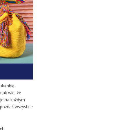
Kolumbię
dnak wie, że
uje na każdym
 poznać wszystkie
ki