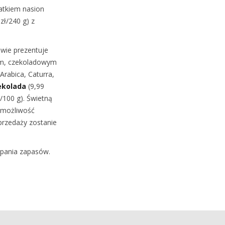
atkiem nasion
zł/240 g) z
awie prezentuje
m, czekoladowym
rabica, Caturra,
ekolada
(9,99
ł/100 g). Świetną
e możliwość
przedaży zostanie
rpania zapasów.