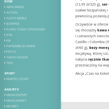
DOM
(12,99 zł/325 g),
ser
ABRA MEBLE
szałwii hiszpańskiej 
ACTION
pewnością pozwolą p
AGATA MEBLE
BONPRIX
Oczywiście w ofercie
FLYING TIGER COPEHAGEN
się chociażby
kawa m
JYSK
i czerwonych owoców 
KIK
Castillo i Colombia 
PAPIERNIK BY EMPIK
zł/60 g),
bezy mere
PEPCO
inicjatywą, której s
TAKKO FASION
nabycia
ręcznie tka
TEDI
przeznaczony na wsp
Akcja „Czas na Kolu
SPORT
MARTES SPORT
AGD/RTV
MEDIA EXPERT
MEDIA MARKT
NEONET