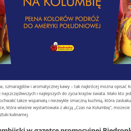
rów, szmaragdów i aromatycznej kawy – tak najkrócej można opisać 
 najszczęśliwszych i najlepszych do życia krajów świata. Mało kto je
chwalić także wspaniałą i niezwykle smaczną kuchnią, która zaskak
nce, która właśnie wystartowała z akcją „Czas na Kolumbię”, możecie
ztuki kulinarnej.
umbijski w gazetce promocyjnej Biedron