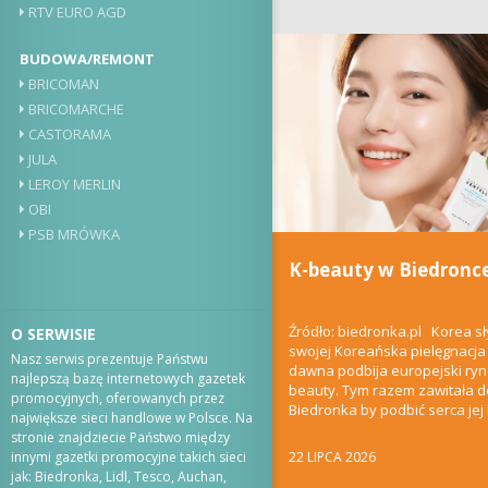
RTV EURO AGD
BUDOWA/REMONT
BRICOMAN
BRICOMARCHE
CASTORAMA
JULA
LEROY MERLIN
OBI
PSB MRÓWKA
K-beauty w Biedronc
Źródło: biedronka.pl Korea sł
O SERWISIE
swojej Koreańska pielęgnacja
Nasz serwis prezentuje Państwu
dawna podbija europejski ry
najlepszą bazę internetowych gazetek
beauty. Tym razem zawitała 
promocyjnych, oferowanych przez
Biedronka by podbić serca jej k
największe sieci handlowe w Polsce. Na
klientów. Kilka...
stronie znajdziecie Państwo między
22 LIPCA 2026
innymi gazetki promocyjne takich sieci
jak: Biedronka, Lidl, Tesco, Auchan,