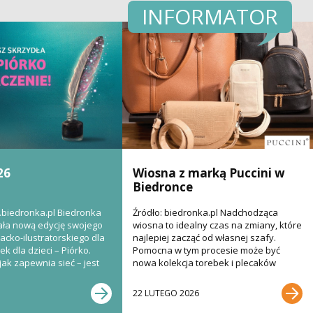
INFORMATOR
26
Wiosna z marką Puccini w
Biedronce
.biedronka.pl Biedronka
Źródło: biedronka.pl Nadchodząca
ła nową edycję swojego
wiosna to idealny czas na zmiany, które
acko-ilustratorskiego dla
najlepiej zacząć od własnej szafy.
k dla dzieci – Piórko.
Pomocna w tym procesie może być
jak zapewnia sieć – jest
nowa kolekcja torebek i plecaków
renomowanej polskiej...
22 LUTEGO 2026