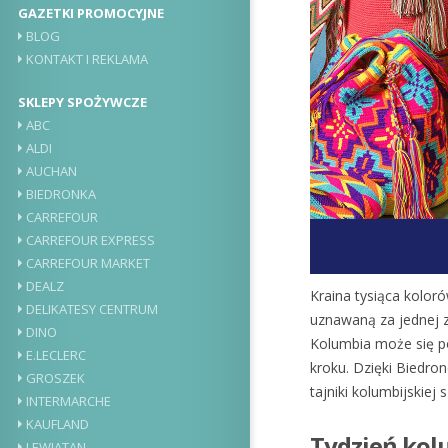
GAZETKI PROMOCYJNE
BLOG
KONTAKT I REKLAMA
SKLEPY SPOŻYWCZE
ABC
ALDI
AUCHAN
BIEDRONKA
CARREFOUR
CARREFOUR EXPRESS
CARREFOUR MARKET
DEALZ
Kraina tysiąca kolo
DELIKATESY CENTRUM
uznawaną za jednej z
DINO
Kolumbia może się po
E.LECLERC
kroku. Dzięki Biedro
GROSZEK
tajniki kolumbijskiej s
INTERMARCHE
KAUFLAND
Tydzień kol
LEWIATAN