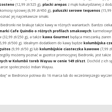
 costeno
(12,99 zł/325 g),
placki arepas
z mąki kukurydzianej z dod
i komosy ryżowej (6,99 zł/450 g),
paluszki serowe tequenos
(15,99 
oznać jej najciekawsze smaki.
 Biedronki nie brakuje także kawy w różnych wariantach. Bardzo ciek
arki Cafe Quindio o różnych profilach smakowych
: karmelowy
(32,99 zł/250 g), a także
kawa Gourmet
będąca mieszanką ziaren A
(35,99 zł/500 g). Idealnym dodatkiem do kawy będzie
kolumbijska cz
guitos
(9,99 zł/50 g) lub
kolumbijskie ciasteczka kawowe
(7,99 z
zczegóły możemy poznać w gazetce promocyjnej Biedronki, jest takż
nych w Kolumbii toreb Wayuu w cenie 149 zł/szt
. Dochód z ich s
arcie społeczności Indian Wayuu.
mbię” w Biedronce potrwa do 16 marca lub do wcześniejszego wycze