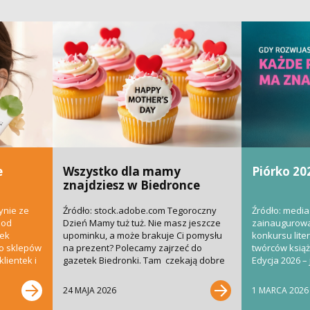
e
Wszystko dla mamy
Piórko 20
znajdziesz w Biedronce
ynie ze
Źródło: stock.adobe.com Tegoroczny
Źródło: media
 od
Dzień Mamy tuż tuż. Nie masz jeszcze
zainaugurowa
nek
upominku, a może brakuje Ci pomysłu
konkursu liter
do sklepów
na prezent? Polecamy zajrzeć do
twórców książe
lientek i
gazetek Biedronki. Tam czekają dobre
Edycja 2026 – 
pomysły i super...
bardziej...
24 MAJA 2026
1 MARCA 2026