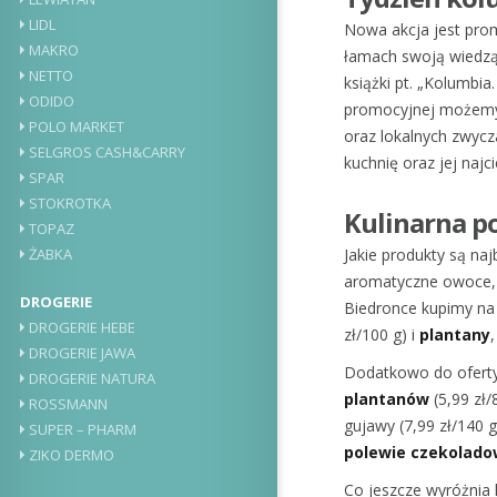
LIDL
Nowa akcja jest pro
MAKRO
łamach swoją wiedzą 
NETTO
książki pt. „Kolumbia
ODIDO
promocyjnej możemy 
POLO MARKET
oraz lokalnych zwycz
SELGROS CASH&CARRY
kuchnię oraz jej najc
SPAR
STOKROTKA
Kulinarna p
TOPAZ
Jakie produkty są naj
ŻABKA
aromatyczne owoce, 
DROGERIE
Biedronce kupimy na
DROGERIE HEBE
zł/100 g) i
plantany
DROGERIE JAWA
Dodatkowo do oferty 
DROGERIE NATURA
plantanów
(5,99 zł/
ROSSMANN
gujawy (7,99 zł/140 g
SUPER – PHARM
polewie czekolado
ZIKO DERMO
Co jeszcze wyróżnia 