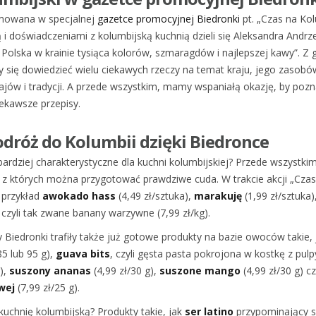
mowana w specjalnej
gazetce promocyjnej Biedronki
pt. „Czas na Kol
i doświadczeniami z kolumbijską kuchnią dzieli się Aleksandra Andrz
. Polska w krainie tysiąca kolorów, szmaragdów i najlepszej kawy”. Z 
się dowiedzieć wielu ciekawych rzeczy na temat kraju, jego zasobó
ajów i tradycji. A przede wszystkim, mamy wspaniałą okazję, by poz
iekawsze przepisy.
odróż do Kolumbii dzięki Biedronce
bardziej charakterystyczne dla kuchni kolumbijskiej? Przede wszystki
z których można przygotować prawdziwe cuda. W trakcie akcji „Cza
 przykład
awokado hass
(4,49 zł/sztuka),
marakuję
(1,99 zł/sztuka)
, czyli tak zwane banany warzywne (7,99 zł/kg).
Biedronki trafiły także już gotowe produkty na bazie owoców takie,
85 lub 95 g),
guava bits
, czyli gęsta pasta pokrojona w kostkę z pu
),
suszony ananas
(4,99 zł/30 g),
suszone mango
(4,99 zł/30 g) c
wej
(7,99 zł/25 g).
kuchnię kolumbijską? Produkty takie, jak
ser latino
przypominający s