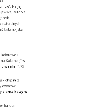
umbię”. Na jej
ejewska, autorka
gazetki
w naturalnych
nać kolumbijską
m kolorowe i
s na Kolumbię” w
,
physalis
(4,75
 jak
chipsy z
lpy owoców
zy
ziarna kawy w
er halloumi