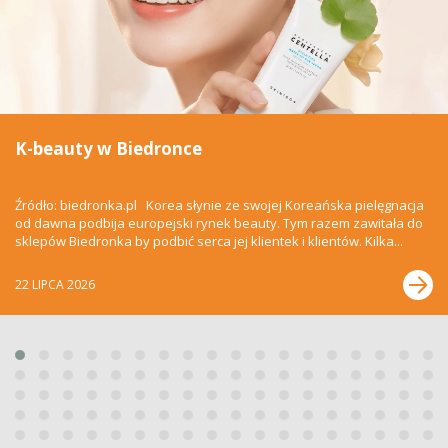
K-beauty w Biedronce
Źródło: biedronka.pl Korea słynie ze swojej Koreańska pielęgnacja
od dawna podbija europejski rynek beauty. Tym razem zawitała do
sklepów Biedronka by podbić serca jej klientek i klientów. Kilka...
22 LIPCA 2026