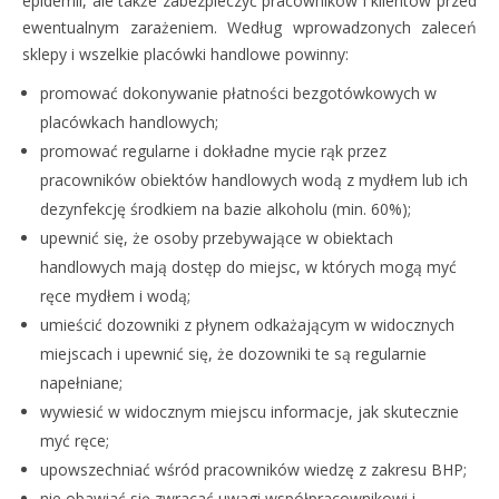
epidemii, ale także zabezpieczyć pracowników i klientów przed
ewentualnym zarażeniem. Według wprowadzonych zaleceń
sklepy i wszelkie placówki handlowe powinny:
promować dokonywanie płatności bezgotówkowych w
placówkach handlowych;
promować regularne i dokładne mycie rąk przez
pracowników obiektów handlowych wodą z mydłem lub ich
dezynfekcję środkiem na bazie alkoholu (min. 60%);
upewnić się, że osoby przebywające w obiektach
handlowych mają dostęp do miejsc, w których mogą myć
ręce mydłem i wodą;
umieścić dozowniki z płynem odkażającym w widocznych
miejscach i upewnić się, że dozowniki te są regularnie
napełniane;
wywiesić w widocznym miejscu informacje, jak skutecznie
myć ręce;
upowszechniać wśród pracowników wiedzę z zakresu BHP;
nie obawiać się zwracać uwagi współpracownikowi i