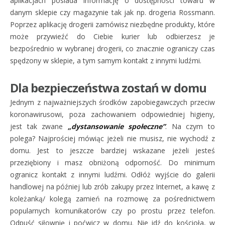
aplikacjach posiada informację o dostępności towaru w
danym sklepie czy magazynie tak jak np. drogeria Rossmann.
Poprzez aplikację drogerii zamówisz niezbędne produkty, które
może przywieźć do Ciebie kurier lub odbierzesz je
bezpośrednio w wybranej drogerii, co znacznie ograniczy czas
spędzony w sklepie, a tym samym kontakt z innymi ludźmi.
Dla bezpieczeństwa zostań w domu
Jednym z najważniejszych środków zapobiegawczych przeciw
koronawirusowi, poza zachowaniem odpowiedniej higieny,
jest tak zwane
„dystansowanie społeczne”
. Na czym to
polega? Najprościej mówiąc jeżeli nie musisz, nie wychodź z
domu. Jest to jeszcze bardziej wskazane jeżeli jesteś
przeziębiony i masz obniżoną odporność. Do minimum
ogranicz kontakt z innymi ludźmi. Odłóż wyjście do galerii
handlowej na później lub zrób zakupy przez Internet, a kawę z
koleżanką/ kolegą zamień na rozmowę za pośrednictwem
popularnych komunikatorów czy po prostu przez telefon.
Odpuść siłownię i poćwicz w domu. Nie idź do kościoła, w