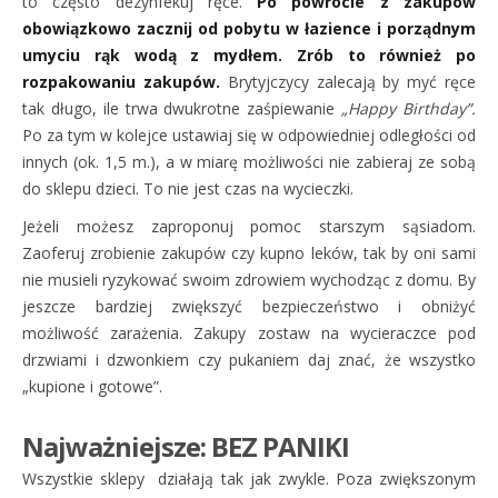
to często dezynfekuj ręce.
Po powrocie z zakupów
obowiązkowo zacznij od pobytu w łazience i porządnym
umyciu rąk wodą z mydłem. Zrób to również po
rozpakowaniu zakupów.
Brytyjczycy zalecają by myć ręce
tak długo, ile trwa dwukrotne zaśpiewanie
„Happy Birthday”.
Po za tym w kolejce ustawiaj się w odpowiedniej odległości od
innych (ok. 1,5 m.), a w miarę możliwości nie zabieraj ze sobą
do sklepu dzieci. To nie jest czas na wycieczki.
Jeżeli możesz zaproponuj pomoc starszym sąsiadom.
Zaoferuj zrobienie zakupów czy kupno leków, tak by oni sami
nie musieli ryzykować swoim zdrowiem wychodząc z domu. By
jeszcze bardziej zwiększyć bezpieczeństwo i obniżyć
możliwość zarażenia. Zakupy zostaw na wycieraczce pod
drzwiami i dzwonkiem czy pukaniem daj znać, że wszystko
„kupione i gotowe”.
Najważniejsze: BEZ PANIKI
Wszystkie sklepy działają tak jak zwykle. Poza zwiększonym