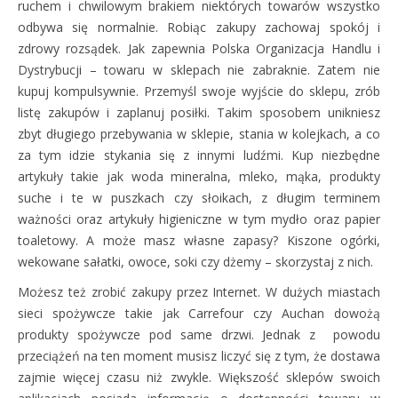
ruchem i chwilowym brakiem niektórych towarów wszystko
odbywa się normalnie. Robiąc zakupy zachowaj spokój i
zdrowy rozsądek. Jak zapewnia Polska Organizacja Handlu i
Dystrybucji – towaru w sklepach nie zabraknie. Zatem nie
kupuj kompulsywnie. Przemyśl swoje wyjście do sklepu, zrób
listę zakupów i zaplanuj posiłki. Takim sposobem unikniesz
zbyt długiego przebywania w sklepie, stania w kolejkach, a co
za tym idzie stykania się z innymi ludźmi. Kup niezbędne
artykuły takie jak woda mineralna, mleko, mąka, produkty
suche i te w puszkach czy słoikach, z długim terminem
ważności oraz artykuły higieniczne w tym mydło oraz papier
toaletowy. A może masz własne zapasy? Kiszone ogórki,
wekowane sałatki, owoce, soki czy dżemy – skorzystaj z nich.
Możesz też zrobić zakupy przez Internet. W dużych miastach
sieci spożywcze takie jak Carrefour czy Auchan dowożą
produkty spożywcze pod same drzwi. Jednak z powodu
przeciążeń na ten moment musisz liczyć się z tym, że dostawa
zajmie więcej czasu niż zwykle. Większość sklepów swoich