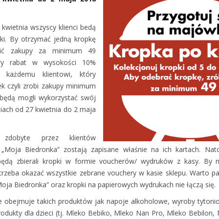
kwietnia wszyscy klienci bedą
i. By otrzymać jedną kropkę
obić zakupy za minimum 49
owy rabat w wysokości 10%
y każdemu klientowi, który
ek czyli zrobi zakupy minimum
i będą mogli wykorzystać swój
iach od 27 kwietnia do 2 maja
 zdobyte przez klientów
 „Moja Biedronka” zostają zapisane właśnie na ich kartach. Nato
będą zbierali kropki w formie voucherów/ wydruków z kasy. By 
trzeba okazać wszystkie zebrane vouchery w kasie sklepu. Warto pa
Moja Biedronka” oraz kropki na papierowych wydrukach nie łączą się.
e obejmuje takich produktów jak napoje alkoholowe, wyroby tyton
odukty dla dzieci (tj. Mleko Bebiko, Mleko Nan Pro, Mleko Bebilon,