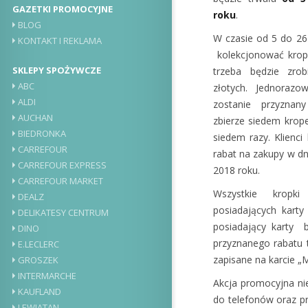
GAZETKI PROMOCYJNE
roku
.
BLOG
W czasie od 5 do 26 
KONTAKT I REKLAMA
kolekcjonować kropk
SKLEPY SPOŻYWCZE
trzeba będzie zr
ABC
złotych. Jednoraz
ALDI
zostanie przyznan
AUCHAN
zbierze siedem krop
BIEDRONKA
siedem razy. Klienc
CARREFOUR
rabat na zakupy w dn
CARREFOUR EXPRESS
2018 roku.
CARREFOUR MARKET
Wszystkie kropki
DEALZ
posiadających karty
DELIKATESY CENTRUM
posiadający karty 
DINO
przyznanego rabatu 
E.LECLERC
zapisane na karcie „
GROSZEK
INTERMARCHE
Akcja promocyjna ni
KAUFLAND
do telefonów oraz pr
LEWIATAN