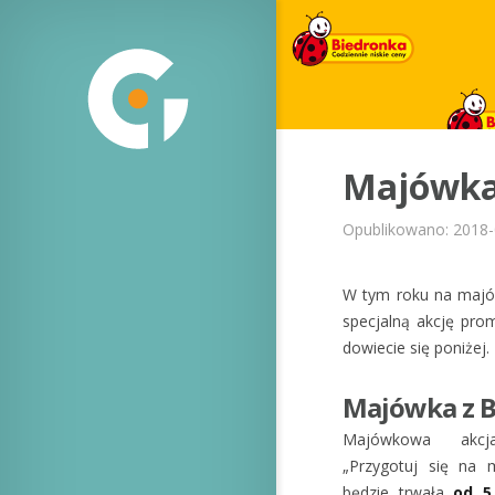
Majówka
Opublikowano: 2018-
W tym roku na majów
specjalną akcję pro
dowiecie się poniżej.
Majówka z B
Majówkowa akcj
„Przygotuj się na 
będzie trwała
od 5