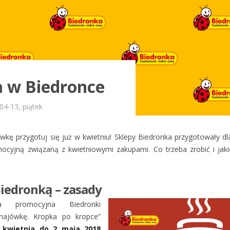
 w Biedronce
04-13, piątek
kę przygotuj się już w kwietniu! Sklepy Biedronka przygotowały dl
mocyjną związaną z kwietniowymi zakupami. Co trzeba zrobić i jaki
iedronką – zasady
a promocyjna Biedronki
majówkę. Kropka po kropce”
 kwietnia do 2 maja 2018