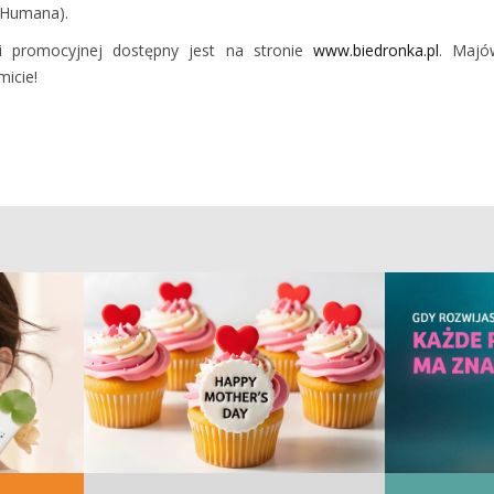
 Humana).
ji promocyjnej dostępny jest na stronie
www.biedronka.pl
. Majó
icie!