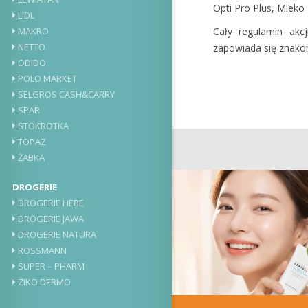
Opti Pro Plus, Mleko
LIDL
MAKRO
Cały regulamin akc
NETTO
zapowiada się znakom
ODIDO
POLO MARKET
SELGROS CASH&CARRY
SPAR
STOKROTKA
TOPAZ
ŻABKA
DROGERIE
DROGERIE HEBE
DROGERIE JAWA
DROGERIE NATURA
ROSSMANN
SUPER – PHARM
ZIKO DERMO