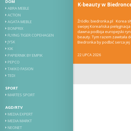
DOM
K-beauty w Biedronc
ABRA MEBLE
ACTION
Źródło: biedronka.pl Korea sł
AGATA MEBLE
swojej Koreańska pielęgnacja
BONPRIX
dawna podbija europejski ry
FLYING TIGER COPEHAGEN
beauty. Tym razem zawitała 
JYSK
Biedronka by podbić serca jej k
klientów. Kilka...
KIK
22 LIPCA 2026
PAPIERNIK BY EMPIK
PEPCO
TAKKO FASION
TEDI
SPORT
MARTES SPORT
AGD/RTV
MEDIA EXPERT
MEDIA MARKT
NEONET