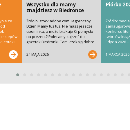
e
Wszystko dla mamy
Piórko 20
znajdziesz w Biedronce
ynie ze
Źródło: stock.adobe.com Tegoroczny
Źródło: media
 od
Dzień Mamy tuż tuż. Nie masz jeszcze
zainaugurowa
nek
upominku, a może brakuje Ci pomysłu
konkursu liter
do sklepów
na prezent? Polecamy zajrzeć do
twórców książe
lientek i
gazetek Biedronki. Tam czekają dobre
Edycja 2026 – 
pomysły i super...
bardziej...
24 MAJA 2026
1 MARCA 2026