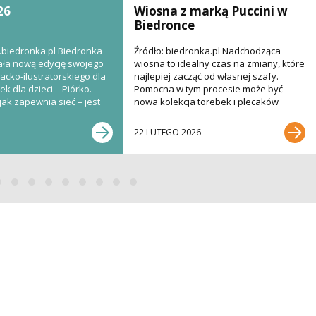
26
Wiosna z marką Puccini w
Biedronce
.biedronka.pl Biedronka
Źródło: biedronka.pl Nadchodząca
ła nową edycję swojego
wiosna to idealny czas na zmiany, które
acko-ilustratorskiego dla
najlepiej zacząć od własnej szafy.
k dla dzieci – Piórko.
Pomocna w tym procesie może być
jak zapewnia sieć – jest
nowa kolekcja torebek i plecaków
renomowanej polskiej...
22 LUTEGO 2026