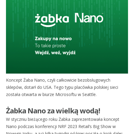
Koncept Żaba Nano, czyli całkowicie bezobsługowych
sklepów, dotarł do USA. Tego typu placówka polskiej sieci
została otwarta w biurze Microsoftu w Seattle.
Żabka Nano za wielką wodą!
W styczniu bieżącego roku Żabka zaprezentowała koncept
Nano podczas konferencji NRF 2023 Retail’s Big Show w
Nowym Jorku, a już kilka tygodni później poszła o krok dalej,