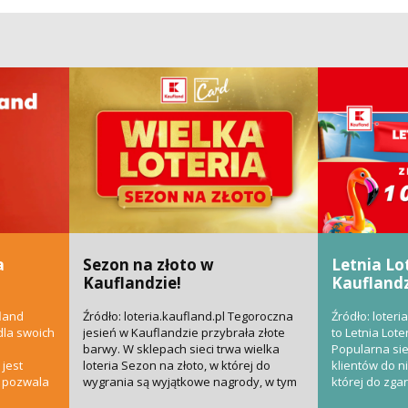
a
Sezon na złoto w
Letnia Lo
Kauflandzie!
Kauflandz
fland
Źródło: loteria.kaufland.pl Tegoroczna
Źródło: loter
dla swoich
jesień w Kauflandzie przybrała złote
to Letnia Lote
barwy. W sklepach sieci trwa wielka
Popularna si
jest
loteria Sezon na złoto, w której do
klientów do 
o pozwala
wygrania są wyjątkowe nagrody, w tym
której do zga
samochody...
łącznej wartośc