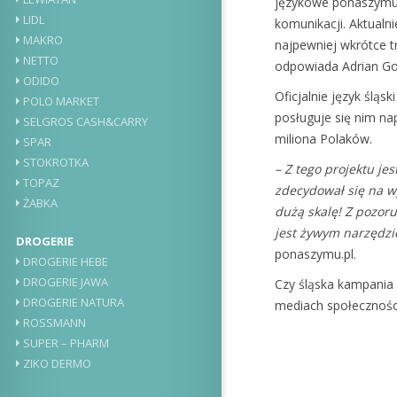
językowe ponaszymu.
LIDL
komunikacji. Aktualn
MAKRO
najpewniej wkrótce 
NETTO
odpowiada Adrian Gor
ODIDO
Oficjalnie język śląs
POLO MARKET
posługuje się nim na
SELGROS CASH&CARRY
miliona Polaków.
SPAR
STOKROTKA
– Z tego projektu j
TOPAZ
zdecydował się na wy
ŻABKA
dużą skalę! Z pozoru
jest żywym narzędz
DROGERIE
ponaszymu.pl.
DROGERIE HEBE
DROGERIE JAWA
Czy śląska kampania 
DROGERIE NATURA
mediach społecznośc
ROSSMANN
SUPER – PHARM
ZIKO DERMO