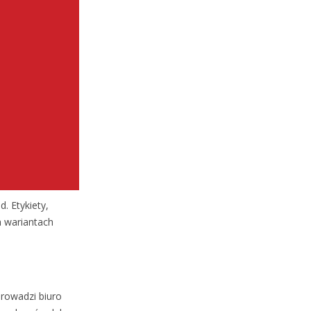
. Etykiety,
h wariantach
prowadzi biuro