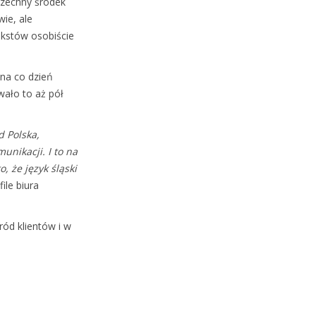
szechny środek
ie, ale
ekstów osobiście
 na co dzień
wało to aż pół
d Polska,
nikacji. I to na
 że język śląski
le biura
ód klientów i w