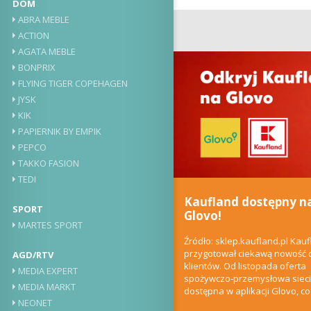
DOM
ABRA MEBLE
ACTION
AGATA MEBLE
BONPRIX
FLYING TIGER COPEHAGEN
JYSK
KIK
PAPIERNIK BY EMPIK
PEPCO
TAKKO FASION
TEDI
Kaufland dostępny n
SPORT
Glovo!
MARTES SPORT
Źródło: sklep.kaufland.pl Kau
przygotował ciekawą nowość 
AGD/RTV
klientów. Od listopada oferta
MEDIA EXPERT
spożywczo-przemysłowa sieci 
MEDIA MARKT
dostępna w aplikacji Glovo, c
NEONET
robić szybkie zakupy z...