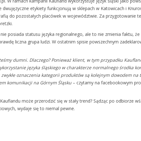
pl. W ramach kampanii Kaufland wykorzystuje język śląski jako pow
ie dwujęzyczne etykiety funkcjonują w sklepach w Katowicach i Knurow
trafią do pozostałych placówek w województwie. Za przygotowanie t
etzki.
ki nie posiada statusu języka regionalnego, ale to nie zmienia faktu, że
prawdę liczna grupa ludzi. W ostatnim spisie powszechnym zadeklaro
esteśmy dumni. Dlaczego? Ponieważ klient, w tym przypadku Kauflan
korzystanie języka śląskiego w charakterze normalnego środka komu
 zwykłe oznaczenia kategorii produktów są kolejnym dowodem na to,
iem komunikacji na Górnym Śląsku
– czytamy na facebookowym profi
Kauflandu może przerodzić się w stały trend? Sądząc po odbiorze wśr
iowych, wydaje się to niemal pewne.