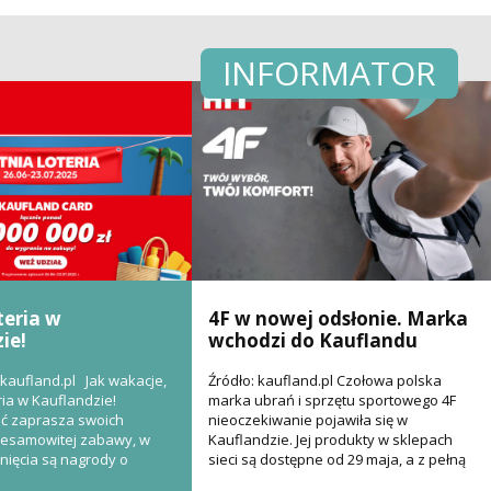
INFORMATOR
teria w
4F w nowej odsłonie. Marka
ie!
wchodzi do Kauflandu
iakaufland.pl Jak wakacje,
Źródło: kaufland.pl Czołowa polska
ria w Kauflandzie!
marka ubrań i sprzętu sportowego 4F
eć zaprasza swoich
nieoczekiwanie pojawiła się w
niesamowitej zabawy, w
Kauflandzie. Jej produkty w sklepach
rnięcia są nagrody o
sieci są dostępne od 29 maja, a z pełną
i...
ofertą można...