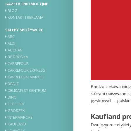
GAZETKI PROMOCYJNE
BLOG
KONTAKT I REKLAMA
SKLEPY SPOŻYWCZE
ABC
ALDI
AUCHAN
BIEDRONKA
CARREFOUR
CARREFOUR EXPRESS
CARREFOUR MARKET
DEALZ
Bardzo ciekawą inicj
DELIKATESY CENTRUM
którymi opisywane s
DINO
językowych – polskim 
E.LECLERC
GROSZEK
Kaufland pr
INTERMARCHE
KAUFLAND
Dwujęzyczne etykiety
LEWIATAN