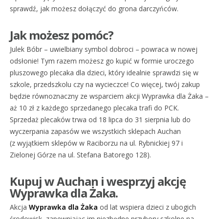
sprawdź, jak możesz dołączyć do grona darczyńców.
Jak możesz pomóc?
Julek Bóbr – uwielbiany symbol dobroci – powraca w nowej
odsłonie! Tym razem możesz go kupić w formie uroczego
pluszowego plecaka dla dzieci, który idealnie sprawdzi się w
szkole, przedszkolu czy na wycieczce! Co więcej, twój zakup
będzie równoznaczny ze wsparciem akcji Wyprawka dla Żaka –
aż 10 zł z każdego sprzedanego plecaka trafi do PCK.
Sprzedaż plecaków trwa od 18 lipca do 31 sierpnia lub do
wyczerpania zapasów we wszystkich sklepach Auchan
(z wyjątkiem sklepów w Raciborzu na ul. Rybnickiej 97 i
Zielonej Górze na ul. Stefana Batorego 128).
Kupuj w Auchan i wesprzyj akcję
Wyprawka dla Żaka.
Akcja
Wyprawka dla Żaka
od lat wspiera dzieci z ubogich
środowisk, zapewniając im niezbędne przybory szkolne na