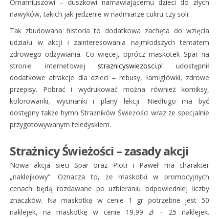
Omamiuszowi – duszkowi namawiającemu dzieci do złych
nawyków, takich jak jedzenie w nadmiarze cukru czy soli.
Tak zbudowana historia to dodatkowa zachęta do wzięcia
udziału w akcji i zainteresowania najmłodszych tematem
zdrowego odżywiania. Co więcej, oprócz maskotek Spar na
stronie internetowej
straznicyswiezosci.pl
udostępnił
dodatkowe atrakcje dla dzieci – rebusy, łamigłówki, zdrowe
przepisy. Pobrać i wydrukować można również komiksy,
kolorowanki, wycinanki i plany lekcji. Niedługo ma być
dostępny także hymn Strażników Świeżości wraz ze specjalnie
przygotowywanym teledyskiem.
Strażnicy Świeżości – zasady akcji
Nowa akcja sieci Spar oraz Piotr i Paweł ma charakter
„naklejkowy”. Oznacza to, że maskotki w promocyjnych
cenach będą rozdawane po uzbieraniu odpowiedniej liczby
znaczków. Na maskotkę w cenie 1 gr potrzebne jest 50
naklejek, na maskotkę w cenie 19,99 zł – 25 naklejek.