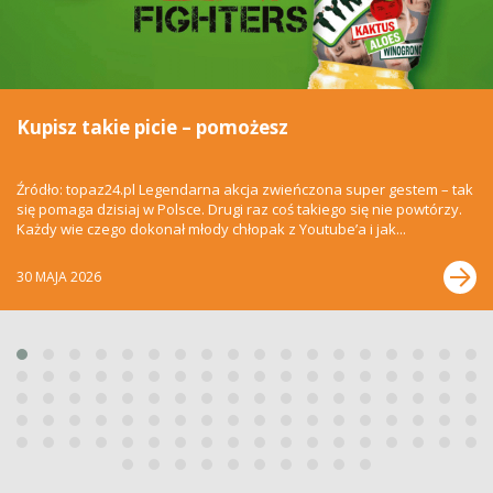
Kupisz takie picie – pomożesz
Źródło: topaz24.pl Legendarna akcja zwieńczona super gestem – tak
się pomaga dzisiaj w Polsce. Drugi raz coś takiego się nie powtórzy.
Każdy wie czego dokonał młody chłopak z Youtube’a i jak...
30 MAJA 2026