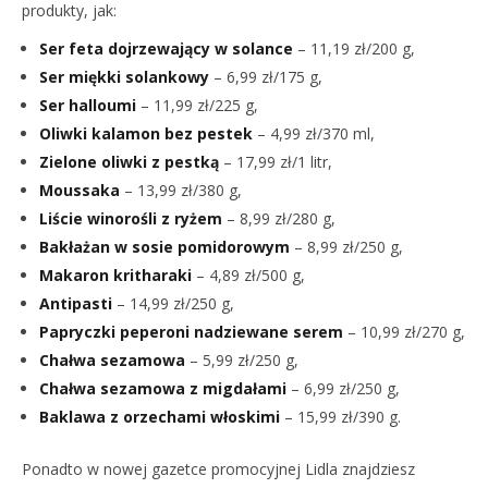
produkty, jak:
Ser feta dojrzewający w solance
– 11,19 zł/200 g,
Ser miękki solankowy
– 6,99 zł/175 g,
Ser halloumi
– 11,99 zł/225 g,
Oliwki kalamon bez pestek
– 4,99 zł/370 ml,
Zielone oliwki z pestką
– 17,99 zł/1 litr,
Moussaka
– 13,99 zł/380 g,
Liście winorośli z ryżem
– 8,99 zł/280 g,
Bakłażan w sosie pomidorowym
– 8,99 zł/250 g,
Makaron kritharaki
– 4,89 zł/500 g,
Antipasti
– 14,99 zł/250 g,
Papryczki peperoni nadziewane serem
– 10,99 zł/270 g,
Chałwa sezamowa
– 5,99 zł/250 g,
Chałwa sezamowa z migdałami
– 6,99 zł/250 g,
Baklawa z orzechami włoskimi
– 15,99 zł/390 g.
Ponadto w nowej gazetce promocyjnej Lidla znajdziesz