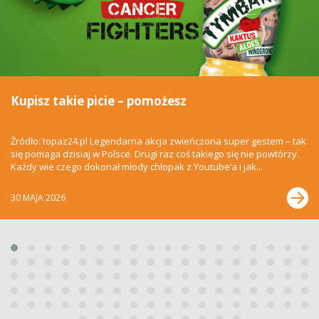
Kupisz takie picie – pomożesz
Źródło: topaz24.pl Legendarna akcja zwieńczona super gestem – tak
się pomaga dzisiaj w Polsce. Drugi raz coś takiego się nie powtórzy.
Każdy wie czego dokonał młody chłopak z Youtube’a i jak...
30 MAJA 2026