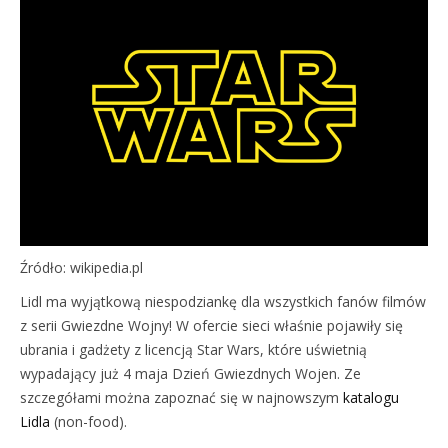
Źródło: wikipedia.pl
Lidl ma wyjątkową niespodziankę dla wszystkich fanów filmów
z serii Gwiezdne Wojny! W ofercie sieci właśnie pojawiły się
ubrania i gadżety z licencją Star Wars, które uświetnią
wypadający już 4 maja Dzień Gwiezdnych Wojen. Ze
szczegółami można zapoznać się w najnowszym
katalogu
Lidla
(non-food).