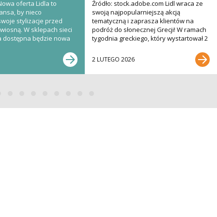
 Nowa oferta Lidla to
Źródło: stock.adobe.com Lidl wraca ze
ansa, by nieco
swoją najpopularniejszą akcją
oje stylizacje przed
tematyczną i zaprasza klientów na
wiosną. W sklepach sieci
podróż do słonecznej Grecji! W ramach
ca dostępna będzie nowa
tygodnia greckiego, który wystartował 2
arnej marki...
lutego, sieć...
2 LUTEGO 2026