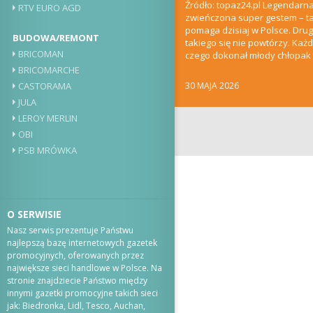
Źródło: topaz24.pl Legendarna
RTV EURO AGD
zwieńczona super gestem – ta
pomaga dzisiaj w Polsce. Drug
BUDOWA/REMONT
takiego się nie powtórzy. Każ
BRICOMAN
czego dokonał młody chłopak
Youtube’a i jak...
BRICOMARCHE
30 MAJA 2026
CASTORAMA
JULA
LEROY MERLIN
OBI
PSB MRÓWKA
O SERWISIE
Nasz serwis prezentuje Państwu
najlepszą bazę internetowych gazetek
promocyjnych, oferowanych przez
największe sieci handlowe w Polsce. Na
stronie znajdziecie Państwo między
innymi gazetki promocyjne takich sieci
jak: Biedronka, Lidl, Tesco, Auchan,