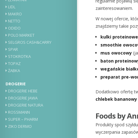
regularnie pojawią si
LIDL
zainteresowaniem.
MAKRO
W nowej ofercie, kt
NETTO
znajdziemy takie pozy
ODIDO
POLO MARKET
kulki proteinowe
SELGROS CASH&CARRY
smoothie owoc
SPAR
mus owocowy
(ja
STOKROTKA
baton proteinow
TOPAZ
wegańskie białk
ŻABKA
preparat pre-wo
DROGERIE
DROGERIE HEBE
Dodatkowo ofertę tw
DROGERIE JAWA
chlebek bananowy
DROGERIE NATURA
ROSSMANN
Foods by Ann
SUPER – PHARM
Produkty spod szyldu
ZIKO DERMO
wyczerpania zapasów.