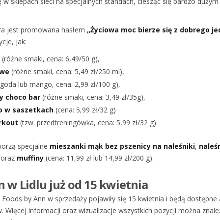
ę w sklepach sieci na specjalnych standach, ciesząc się bardzo dużym
óra jest promowana hasłem
„Życiowa moc bierze się z dobrego je
cje, jak:
(różne smaki, cena: 6,49/50 g),
owe
(różne smaki, cena: 5,49 zł/250 ml),
goda lub mango, cena: 2,99 zł/100 g),
y choco bar
(różne smaki, cena: 3,49 zł/35g),
o w saszetkach
(cena: 5,99 zł/32 g)
rkout
(tzw. przedtreningówka, cena: 5,99 zł/32 g).
orzą specjalne
mieszanki mąk bez pszenicy na naleśniki
,
naleś
oraz
muffiny
(cena: 11,99 zł lub 14,99 zł/200 g).
 w Lidlu już od 15 kwietnia
 Foods by Ann w sprzedaży pojawiły się 15 kwietnia i będą dostępne
 Więcej informacji oraz wizualizacje wszystkich pozycji można znal