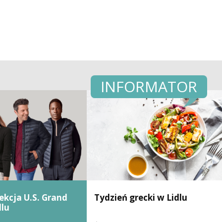
INFORMATOR
kcja U.S. Grand
Tydzień grecki w Lidlu
dlu