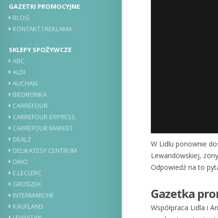
GAZETKI PROMOCYJNE
BLOG
KONTAKT I REKLAMA
SKLEPY SPOŻYWCZE
ABC
ALDI
AUCHAN
BIEDRONKA
CARREFOUR
CARREFOUR EXPRESS
CARREFOUR MARKET
DEALZ
W Lidlu ponownie do
DELIKATESY CENTRUM
Lewandowskiej, żony
DINO
Odpowiedź na to pyt
E.LECLERC
GROSZEK
Gazetka pro
INTERMARCHE
KAUFLAND
Współpraca Lidla i A
LEWIATAN