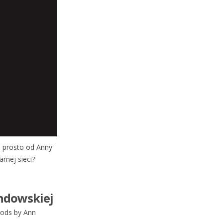
ki prosto od Anny
rnej sieci?
ndowskiej
oods by Ann