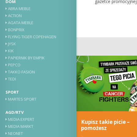
gazetce promocyjnej 
DOM
ABRA MEBLE
ACTION
AGATA MEBLE
BONPRIX
FLYING TIGER COPEHAGEN
JYSK
KIK
PAPIERNIK BY EMPIK
PEPCO
TAKKO FASION
TEDI
SPORT
MARTES SPORT
AGD/RTV
MEDIA EXPERT
Kupisz takie picie –
MEDIA MARKT
pomożesz
NEONET