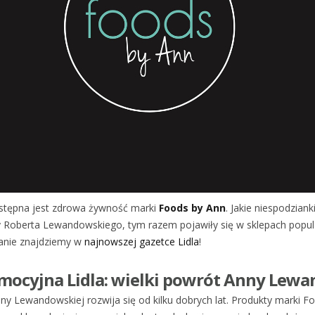
stępna jest zdrowa żywność marki
Foods by Ann
. Jakie niespodzian
 Roberta Lewandowskiego, tym razem pojawiły się w sklepach popula
anie znajdziemy w
najnowszej gazetce Lidla
!
mocyjna Lidla: wielki powrót Anny Lewa
nny Lewandowskiej rozwija się od kilku dobrych lat. Produkty marki F