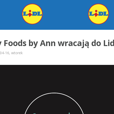
 Foods by Ann wracają do Lid
04-16, wtorek