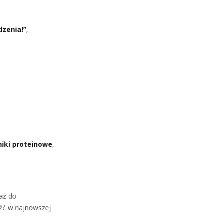
dzenia!”
,
niki proteinowe
,
 aż do
eźć w najnowszej