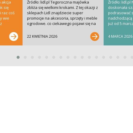
 akcja
Źródło: lidl.pl Tegoroczna majówka
Źródło: lidl.pl
k się
zbliża się wielkimi krokami. Z tej okazji z
doskonała sz
i raz coś
sklepach Lidl znajdziecie super
podrasować sw
dy wie
promocje na akcesoria, sprzęty i meble
nadchodzącą 
 z
ogrodowe. co ciekawego pojawi się na
już od 5 mar
półkach w...
kolekcja popul
22 KWIETNIA 2026
4 MARCA 2026