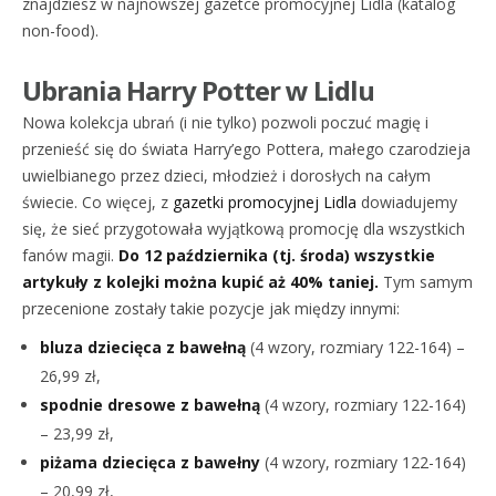
znajdziesz w najnowszej gazetce promocyjnej Lidla (katalog
non-food).
Ubrania Harry Potter w Lidlu
Nowa kolekcja ubrań (i nie tylko) pozwoli poczuć magię i
przenieść się do świata Harry’ego Pottera, małego czarodzieja
uwielbianego przez dzieci, młodzież i dorosłych na całym
świecie. Co więcej, z
gazetki promocyjnej Lidla
dowiadujemy
się, że sieć przygotowała wyjątkową promocję dla wszystkich
fanów magii.
Do 12 października (tj. środa) wszystkie
artykuły z kolejki można kupić aż 40% taniej.
Tym samym
przecenione zostały takie pozycje jak między innymi:
bluza dziecięca z bawełną
(4 wzory, rozmiary 122-164) –
26,99 zł,
spodnie dresowe z bawełną
(4 wzory, rozmiary 122-164)
– 23,99 zł,
piżama dziecięca z bawełny
(4 wzory, rozmiary 122-164)
– 20,99 zł,