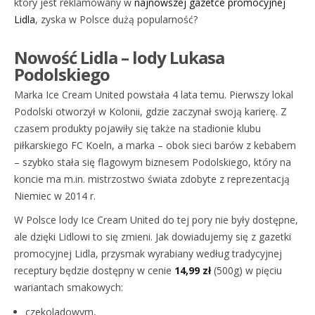
który jest reklamowany w
najnowszej gazetce promocyjnej
Lidla
, zyska w Polsce dużą popularność?
Nowość Lidla – lody Lukasa
Podolskiego
Marka Ice Cream United powstała 4 lata temu. Pierwszy lokal
Podolski otworzył w Kolonii, gdzie zaczynał swoją karierę. Z
czasem produkty pojawiły się także na stadionie klubu
piłkarskiego FC Koeln, a marka – obok sieci barów z kebabem
– szybko stała się flagowym biznesem Podolskiego, który na
koncie ma m.in. mistrzostwo świata zdobyte z reprezentacją
Niemiec w 2014 r.
W Polsce lody Ice Cream United do tej pory nie były dostępne,
ale dzięki Lidlowi to się zmieni. Jak dowiadujemy się z gazetki
promocyjnej Lidla, przysmak wyrabiany według tradycyjnej
receptury będzie dostępny w cenie
14,99 zł
(500g) w pięciu
wariantach smakowych:
czekoladowym,