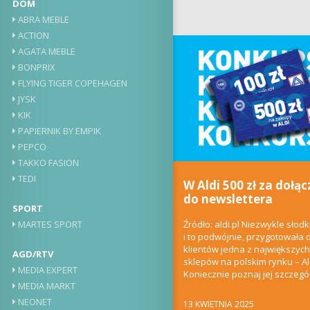
DOM
ABRA MEBLE
ACTION
AGATA MEBLE
BONPRIX
FLYING TIGER COPEHAGEN
JYSK
KIK
PAPIERNIK BY EMPIK
PEPCO
TAKKO FASION
TEDI
W Aldi 500 zł za dołąc
do newslettera
SPORT
Źródło: aldi.pl Niezwykle słodk
MARTES SPORT
i to podwójnie, przygotowała 
klientów jedna z największych 
AGD/RTV
sklepów na polskim rynku – Al
MEDIA EXPERT
Koniecznie poznaj jej szczegóły
MEDIA MARKT
NEONET
13 KWIETNIA 2025