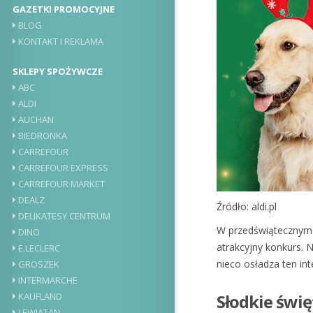
GAZETKI PROMOCYJNE
BLOG
KONTAKT I REKLAMA
SKLEPY SPOŻYWCZE
ABC
ALDI
AUCHAN
BIEDRONKA
CARREFOUR
CARREFOUR EXPRESS
CARREFOUR MARKET
DEALZ
Źródło: aldi.pl
DELIKATESY CENTRUM
W przedświątecznym s
DINO
atrakcyjny konkurs. 
E.LECLERC
nieco osładza ten in
GROSZEK
INTERMARCHE
Słodkie świę
KAUFLAND
LEWIATAN