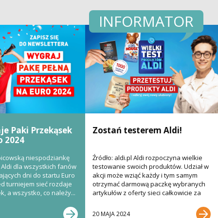
INFORMATOR
aje Paki Przekąsek
Zostań testerem Aldi!
o 2024
bicowską niespodziankę
Źródło: aldi.pl Aldi rozpoczyna wielkie
Aldi dla wszystkich fanów
testowanie swoich produktów. Udział w
ających dni do startu Euro
akcji może wziąć każdy i tym samym
ed turniejem sieć rozdaje
otrzymać darmową paczkę wybranych
, a wszystko, co należy...
artykułów z oferty sieci całkowicie za
darmo....
20 MAJA 2024