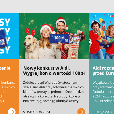
zenie
Nowy konkurs w Aldi.
Aldi rozd
Wygraj bon o wartości 100 zł
przed Eur
i konkurs,
Źródło: aldi.pl W przedświątecznym
Wyjątkową ki
dla swoich
szale sieć Aldi przygotowała dla swoich
przygotowało 
sieci
klientów prosty, a jednocześnie bardzo
futbolu odlicz
di.
atrakcyjny konkurs. Nagrody, które w
2024. Tuż prz
 i...
nim czekają, pomogą obniżyć koszty
Paki Przekąsek
świątecznych...
5 LISTOPADA 2024
30 MAJA 2024