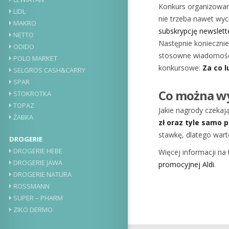
Konkurs organizowany 
LIDL
nie trzeba nawet wy
MAKRO
subskrypcję newslette
NETTO
Następnie koniecznie
ODIDO
stosowne wiadomości 
POLO MARKET
konkursowe:
Za co l
SELGROS CASH&CARRY
SPAR
Co można wy
STOKROTKA
TOPAZ
Jakie nagrody czekaj
ŻABKA
zł oraz tyle samo 
stawkę, dlatego wart
DROGERIE
DROGERIE HEBE
Więcej informacji na
DROGERIE JAWA
promocyjnej Aldi
.
DROGERIE NATURA
ROSSMANN
SUPER – PHARM
ZIKO DERMO