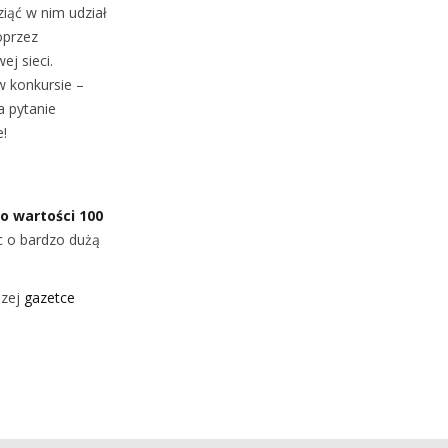
ziąć w nim udział
oprzez
ej sieci.
w konkursie –
a pytanie
!
 wartości 100
ęc o bardzo dużą
szej
gazetce