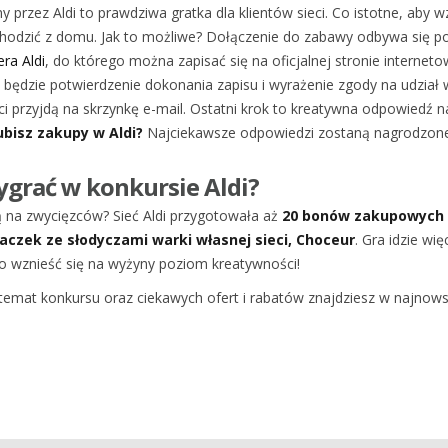
przez Aldi to prawdziwa gratka dla klientów sieci. Co istotne, aby w
chodzić z domu. Jak to możliwe? Dołączenie do zabawy odbywa się p
ra Aldi
, do którego można zapisać się na oficjalnej stronie internetow
 będzie potwierdzenie dokonania zapisu i wyrażenie zgody na udział 
przyjdą na skrzynkę e-mail. Ostatni krok to kreatywna odpowiedź n
ubisz zakupy w Aldi?
Najciekawsze odpowiedzi zostaną nagrodzone
grać w konkursie Aldi?
ą na zwycięzców? Sieć Aldi przygotowała aż
20 bonów zakupowych o
paczek ze słodyczami warki własnej sieci, Choceur
. Gra idzie wi
o wznieść się na wyżyny poziom kreatywności!
 temat konkursu oraz ciekawych ofert i rabatów znajdziesz w najnow