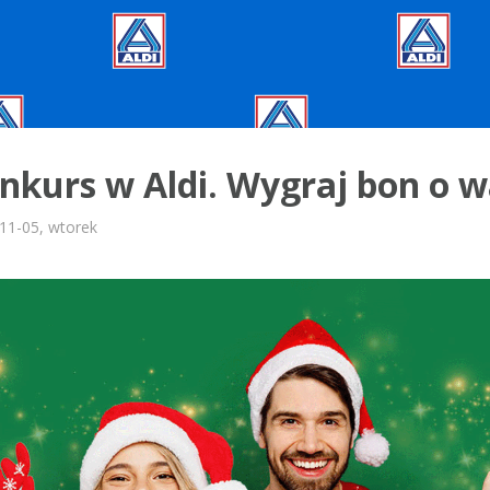
kurs w Aldi. Wygraj bon o wa
11-05, wtorek