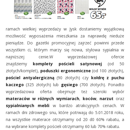
ramach wielkiej wyprzedaży w Jysk dostaniemy wyjątkową
możliwość wyposażenia mieszkania za naprawdę nieduże
pieniądze. Do gazetki promocyjnej zajrzeć powinni przede
wszystkim ci, którym marzy się nowa, stylowa sypialnia w
najniższej cenie.W wyprzedażowej ofercie
znajdziemy
komplety pościeli satynowej
(od 50
złotych/komplet),
poduszki ergonomiczne
(od 100 złotych),
pościel antyalergiczną
(90 złotych) czy
kołdrę z puchu
kaczego
(325 złotych) lub
gęsiego
(700 złotych). Ponadto
wyprzedażowa oferta obejmuje też szeroki wybór
materaców w różnych wymiarach
,
koców
,
narzut
oraz
sypialnianych mebli
w bardzo atrakcyjnych cenach. W
ramach dni zdrowego snu, które potrwają do 5.01.2018 roku,
na wszystkie materace otrzymamy od 20 d0 60% rabatu, a
na wybrane komplety pościeli otrzymamy 60 lub 70% rabatu.