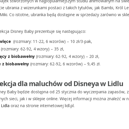
bajek stworzonych w najpopularniejszym studiu animowanym na św
cie ubrania z wizerunkami postaci z takich tytułów, jak Bambi, Król L
Miki. Co istotne, ubranka będą dostępne w sprzedaży zarówno w sklep
ekcja Disney Baby prezentuje się następująco:
owlęce
(rozmiary: 11-22, 6 wzorów) – 10 zł/3-pak,
(rozmiary: 62-92, 4 wzory) – 35 zł,
ęcy z biobawełny
(rozmiary: 62-92, 4 wzory) – 20 zł,
 z biobawełny
(rozmiary: 62-92, 6 wzorów) – 9,45 zł.
ekcja dla maluchów od Disneya w Lidlu
isney Baby będzie dostępna od 25 stycznia do wyczerpania zapasów,
ych sieci, jak i w sklepie online. Więcej informacji można znaleźć w 
Lidla
oraz na stronie internetowej lidl.pl.