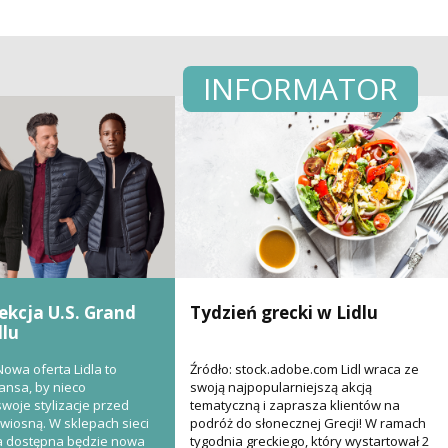
INFORMATOR
kcja U.S. Grand
Tydzień grecki w Lidlu
dlu
 Nowa oferta Lidla to
Źródło: stock.adobe.com Lidl wraca ze
ansa, by nieco
swoją najpopularniejszą akcją
oje stylizacje przed
tematyczną i zaprasza klientów na
wiosną. W sklepach sieci
podróż do słonecznej Grecji! W ramach
ca dostępna będzie nowa
tygodnia greckiego, który wystartował 2