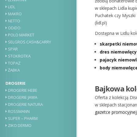
zdobią bohaterowie 
LIDL
w sklepach Lidla kupi
MAKRO
Puchatek czy Myszki 
NETTO
(lidl.pl)
ODIDO
Dostępna w Lidlu kol
POLO MARKET
SELGROS CASH&CARRY
skarpetki niem
SPAR
dres niemowlęcy
STOKROTKA
pajacyk niemowl
TOPAZ
body niemowlęce
ŻABKA
DROGERIE
Bajkowa kol
DROGERIE HEBE
Oferta z kolekcją D
DROGERIE JAWA
DROGERIE NATURA
w sklepach stacjonarn
ROSSMANN
gazetce promocyjnej 
SUPER – PHARM
ZIKO DERMO