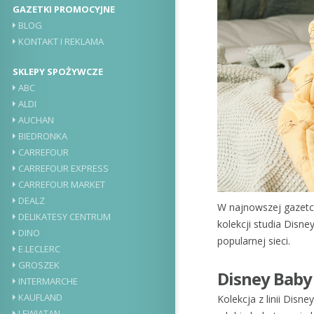
GAZETKI PROMOCYJNE
BLOG
KONTAKT I REKLAMA
SKLEPY SPOŻYWCZE
ABC
ALDI
AUCHAN
BIEDRONKA
CARREFOUR
CARREFOUR EXPRESS
CARREFOUR MARKET
DEALZ
W najnowszej gazetce
DELIKATESY CENTRUM
kolekcji studia Disne
DINO
popularnej sieci.
E.LECLERC
GROSZEK
Disney Baby
INTERMARCHE
KAUFLAND
Kolekcja z linii Dis
LEWIATAN