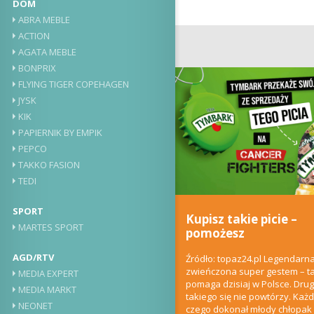
DOM
ABRA MEBLE
ACTION
AGATA MEBLE
BONPRIX
FLYING TIGER COPEHAGEN
JYSK
KIK
PAPIERNIK BY EMPIK
PEPCO
TAKKO FASION
TEDI
SPORT
Kupisz takie picie –
MARTES SPORT
pomożesz
AGD/RTV
Źródło: topaz24.pl Legendarna
zwieńczona super gestem – ta
MEDIA EXPERT
pomaga dzisiaj w Polsce. Drug
MEDIA MARKT
takiego się nie powtórzy. Każ
NEONET
czego dokonał młody chłopak