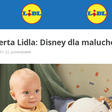
rta Lidla: Disney dla maluc
01-22, poniedziałek