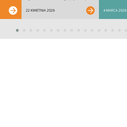
półkach w...
kolekcja popul
22 KWIETNIA 2026
4 MARCA 2026