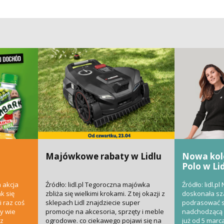
Majówkowe rabaty w Lidlu
Nowa kole
Polo w Li
 akcja
Źródło: lidl.pl Tegoroczna majówka
Źródło: lidl.pl
k się
zbliża się wielkimi krokami. Z tej okazji z
doskonała sz
i raz coś
sklepach Lidl znajdziecie super
podrasować sw
dy wie
promocje na akcesoria, sprzęty i meble
nadchodzącą 
 z
ogrodowe. co ciekawego pojawi się na
już od 5 mar