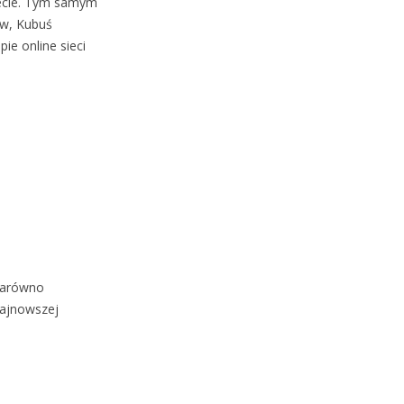
iecie. Tym samym
ew, Kubuś
ie online sieci
 zarówno
najnowszej