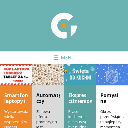
Smartfony,
Automatyczny
Ekspres
Pomysł
laptopy i
czy
ciśnieniowy
na
konsole –
kapsułkowy
Krups i
prezent –
Wystartowała
Zimowa
Prace
Okres
wielka
– jaki
małe
sprzęt
wielka
oferta
kuchenne
przedświąteczn
wyprzedaż
ekspres
AGD w
elektronic
wyprzedaż w
promocyjna
nie muszą
to najlepszy
w
wybrać?
Lidlu
Neonet.
jest
być nudne i
moment na