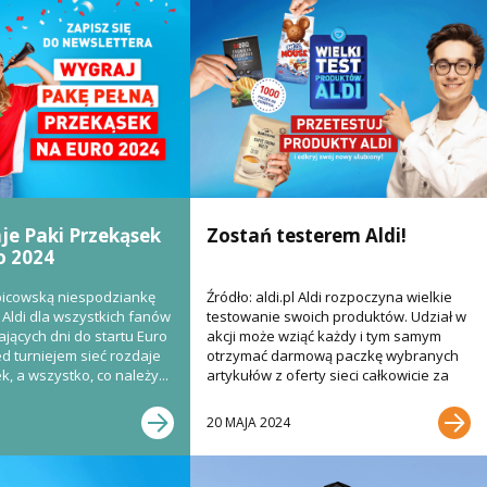
aje Paki Przekąsek
Zostań testerem Aldi!
o 2024
bicowską niespodziankę
Źródło: aldi.pl Aldi rozpoczyna wielkie
Aldi dla wszystkich fanów
testowanie swoich produktów. Udział w
ających dni do startu Euro
akcji może wziąć każdy i tym samym
ed turniejem sieć rozdaje
otrzymać darmową paczkę wybranych
, a wszystko, co należy...
artykułów z oferty sieci całkowicie za
darmo....
20 MAJA 2024