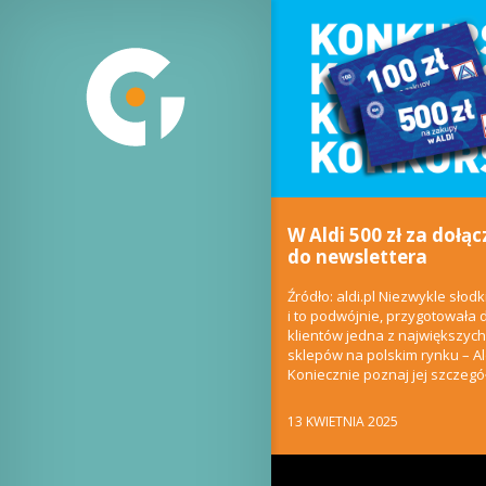
W Aldi 500 zł za dołąc
do newslettera
Źródło: aldi.pl Niezwykle słodk
i to podwójnie, przygotowała 
klientów jedna z największych 
sklepów na polskim rynku – Al
Koniecznie poznaj jej szczegóły
13 KWIETNIA 2025