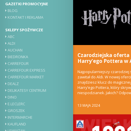
GAZETKI PROMOCYJNE
BLOG
KONTAKT I REKLAMA
SKLEPY SPOŻYWCZE
ABC
ALDI
AUCHAN
Czarodziejska oferta
BIEDRONKA
Harry’ego Pottera w 
CARREFOUR
CARREFOUR EXPRESS
Najpopularniejszy czarodziej 
zawitał do Aldi. W nowej oferci
CARREFOUR MARKET
znajdziesz klucz do magiczne
DEALZ
Harry’ego Pottera, który skry
DELIKATESY CENTRUM
niespodzianek. Jakich? Odpo
DINO
znajduje się w...
E.LECLERC
13 MAJA 2024
GROSZEK
INTERMARCHE
KAUFLAND
LEWIATAN