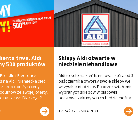
lienta trwa. Aldi
Sklepy Aldi otwarte w
ny 500 produktów
niedziele niehandlowe
l Po Lidlu i Biedronce
Aldi to kolejna sieć handlowa, która od 3
s na Aldi. Niemiecka sieć
października otworzy swoje sklepy we
 trzecia obniżyła ceny
wszystkie niedziele. Po przekształceniu
duktów ze swojej oferty,
wybranych sklepów w placówki
ie na całość. Dlaczego?
pocztowe zakupy w nich będzie można
robić siedem...
4
17 PAŹDZIERNIKA 2021