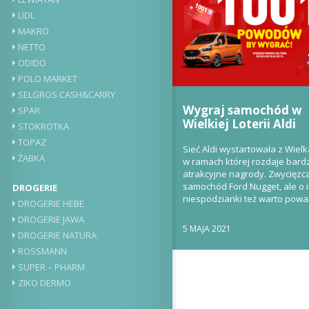
LIDL
MAKRO
NETTO
ODIDO
POLO MARKET
SELGROS CASH&CARRY
Wygraj samochód w
SPAR
Wielkiej Loterii Aldi
STOKROTKA
TOPAZ
Sieć Aldi wystartowała z Wielka
ŻABKA
w ramach której rozdaje bard
atrakcyjne nagrody. Zwycięzc
samochód Ford Nugget, ale o 
DROGERIE
niespodzianki też warto powal
DROGERIE HEBE
Wielka Loteria Aldi...
DROGERIE JAWA
5 MAJA 2021
DROGERIE NATURA
ROSSMANN
SUPER – PHARM
ZIKO DERMO