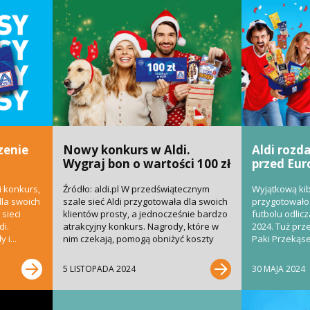
zenie
Nowy konkurs w Aldi.
Aldi rozd
Wygraj bon o wartości 100 zł
przed Eur
i konkurs,
Źródło: aldi.pl W przedświątecznym
Wyjątkową ki
dla swoich
szale sieć Aldi przygotowała dla swoich
przygotowało 
sieci
klientów prosty, a jednocześnie bardzo
futbolu odlicz
di.
atrakcyjny konkurs. Nagrody, które w
2024. Tuż prz
 i...
nim czekają, pomogą obniżyć koszty
Paki Przekąsek
świątecznych...
5 LISTOPADA 2024
30 MAJA 2024