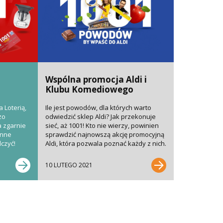
Wspólna promocja Aldi i
Klubu Komediowego
 Loterią,
Ile jest powodów, dla których warto
zo
odwiedzić sklep Aldi? Jak przekonuje
a zgarnie
sieć, aż 1001! Kto nie wierzy, powinien
inne
sprawdzić najnowszą akcję promocyjną
czyć!
Aldi, która pozwala poznać każdy z nich.
Aldi...
10 LUTEGO 2021