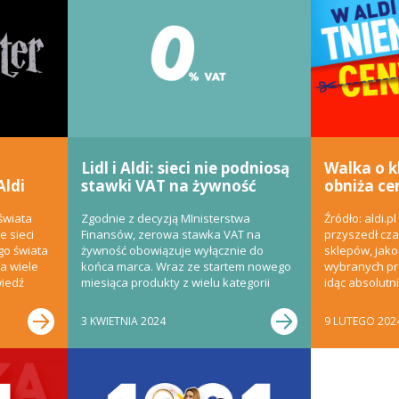
Lidl i Aldi: sieci nie podniosą
Walka o k
Aldi
stawki VAT na żywność
obniża ce
świata
Zgodnie z decyzją MInisterstwa
Źródło: aldi.p
e sieci
Finansów, zerowa stawka VAT na
przyszedł cza
go świata
żywność obowiązuje wyłącznie do
sklepów, jako
wa wiele
końca marca. Wraz ze startem nowego
wybranych pro
wiedź
miesiąca produkty z wielu kategorii
idąc absolutn
spożywczych będą objęte 5%...
Otóż...
3 KWIETNIA 2024
9 LUTEGO 202