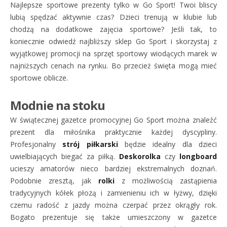
Najlepsze sportowe prezenty tylko w Go Sport! Twoi bliscy
lubią spędzać aktywnie czas? Dzieci trenują w klubie lub
chodzą na dodatkowe zajęcia sportowe? Jeśli tak, to
koniecznie odwiedź najbliższy sklep Go Sport i skorzystaj z
wyjątkowej promocji na sprzęt sportowy wiodących marek w
najniższych cenach na rynku. Bo przecież święta mogą mieć
sportowe oblicze.
Modnie na stoku
W świątecznej gazetce promocyjnej Go Sport można znaleźć
prezent dla miłośnika praktycznie każdej dyscypliny.
Profesjonalny
strój piłkarski
będzie idealny dla dzieci
uwielbiających biegać za piłką.
Deskorolka
czy
longboard
ucieszy amatorów nieco bardziej ekstremalnych doznań.
Podobnie zresztą, jak
rolki
z możliwością zastąpienia
tradycyjnych kółek płozą i zamienieniu ich w łyżwy, dzięki
czemu radość z jazdy można czerpać przez okrągły rok.
Bogato prezentuje się także umieszczony w gazetce